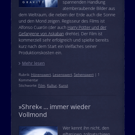
spannenden Handlung
atemberaubende Bilder aus
dem Weltraum, die neben der Erde auch die Sonne
und den Mond zeigen. Regisseur des Films ist
Alfonso Cuarón (der auch
Harry Potter und der
Gefangene von Askaban
drehte). Der Film ist
kommerziell sehr erfolgreich und spielte bereits
kurz nach dem Start ein Vielfaches seiner
Produktionskosten ein.
Mehr lesen
Rubrik:
Hörenswert
,
Lesenswert
,
Sehenswert
| 1
Kommentar
Stichworte:
Film
,
Kultur
,
Kunst
»Shrek« … immer wieder
Vollmond
Wer kennt ihn nicht, den
giftgrünen, tollpatschigen