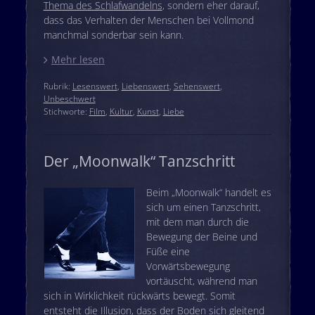
Thema des Schlafwandelns
, sondern eher darauf,
dass das Verhalten der Menschen bei Vollmond
manchmal sonderbar sein kann.
Mehr lesen
Rubrik:
Lesenswert
,
Liebenswert
,
Sehenswert
,
Unbeschwert
Stichworte:
Film
,
Kultur
,
Kunst
,
Liebe
Der „Moonwalk“ Tanzschritt
Beim „Moonwalk“ handelt es
sich um einen Tanzschritt,
mit dem man durch die
Bewegung der Beine und
Füße eine
Vorwärtsbewegung
vortäuscht, während man
sich in Wirklichkeit rückwärts bewegt. Somit
entsteht die Illusion, dass der Boden sich gleitend