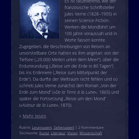
Es ist faszinierend, wie der
französische Schriftsteller
Jules Verne (1828–1905) in
seinen Science-Fiction-
Werken die Mondfahrt um
100 Jahre voraussah und in
Worte fassen konnte.
Zugegeben, die Beschreibungen von Reisen an
unvorstellbare Orte hatten es ihm angetan: von der
Tiefsee („20.000 Meilen unter dem Meer“), über die
Erdumrundung („Reise um die Erde in 80 Tagen“)
bis ins Erdinnere („Reise zum Mittelpunkt der
Erde“). Da durfte der Weltraum nicht fehlen und so
schrieb Jules Verne zunächst den Roman „Von der
Erde zum Mond“ (
»De la Terre à la Lune«
, 1865) und
später die Fortsetzung „Reise um den Mond“
(
»Autour de la Lune«
, 1870).
Mehr lesen
Rubrik:
Lesenswert
,
Sehenswert
| 2 Kommentare
Stichworte:
Kunst
,
Literatur
,
Vision
,
Wissenschaft