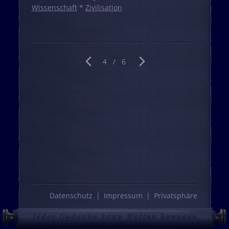
Wissenschaft
*
Zivilisation
4 / 6
vorherige Seite
nächste Seite
Datenschutz
Impressum
Privatsphäre