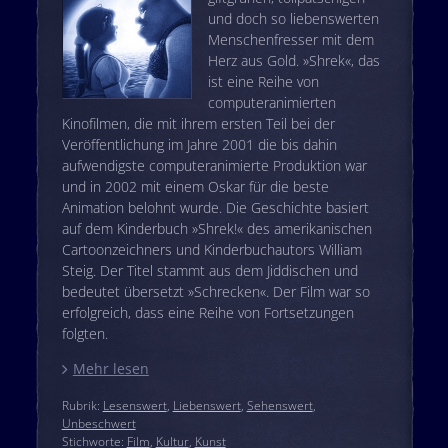
und doch so liebenswerten
Menschenfresser mit dem
Herz aus Gold. »Shrek«, das
ist eine Reihe von
computeranimierten
Kinofilmen, die mit ihrem ersten Teil bei der
Veröffentlichung im Jahre 2001 die bis dahin
aufwendigste computeranimierte Produktion war
und in 2002 mit einem Oskar für die beste
Animation belohnt wurde. Die Geschichte basiert
auf dem Kinderbuch »Shrek!« des amerikanischen
Cartoonzeichners und Kinderbuchautors William
Steig. Der Titel stammt aus dem Jiddischen und
bedeutet übersetzt »Schrecken«. Der Film war so
erfolgreich, dass eine Reihe von Fortsetzungen
folgten.
Mehr lesen
Rubrik:
Lesenswert
,
Liebenswert
,
Sehenswert
,
Unbeschwert
Stichworte:
Film
,
Kultur
,
Kunst