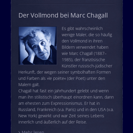
Der Vollmond bei Marc Chagall
Es gibt wahrscheinlich
wenige Maler, die so häufig
den Vollmond in ihren
Bildern verwendet haben
wie Marc Chagall (1887–
1985), der französische
Künstler russisch-jüdischer
Herkunft, der wegen seiner symbolhaften Formen
und Farben als »le poète« (der Poet) unter den
Malern galt.
Chagall hat fast ein Jahrhundert gelebt und wenn
man ihn stilistisch überhaupt einordnen kann, dann
am ehesten zum Expressionismus. Er hat in
Russland, Frankreich (v.a. Paris) und in den USA (v.a.
New York) gewirkt und war Zeit seines Lebens
innerlich und äußerlich auf der Reise.
Mehr lesen