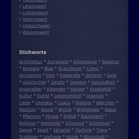
Lesenswert
Liebenswert
Sehenswert
Unbeschwert
Wissenswert
Stichworte
Architektur
*
Astrologie
*
Astronomie
*
Beweise
*
Biologie
*
Blog
*
Brauchtum
*
Comic
*
Fernsehen
*
Film
*
Fotografie
*
Gefühle
*
Geld
*
Geschichte
*
Gesetz
*
Gesetze
*
Gesundheit
*
Inspiration
*
Kalender
*
Körper
*
Kreativität
*
Kultur
*
Kunst
*
Lebensmittel
*
Legende
*
Liebe
*
Literatur
*
Luxus
*
Malerei
*
Märchen
*
Medizin
*
Musik
*
Mystik
*
Mythologie
*
Natur
*
Pflanzen
*
Physik
*
Politik
*
Raumfahrt
*
Religion
*
Romantik
*
Schmuck
*
Schönheit
*
Sonne
*
Sport
*
Sprache
*
Technik
*
Tiere
*
Tradition
*
Umfrage
*
Vision
*
Wirtschaft
*