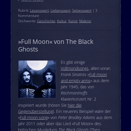
Rubrik:
Lesenswert
,
Liebenswert
,
Sehenswert
| 3
Kommentare
Stichworte:
Geschichte
,
Kultur
,
Kunst
,
Malerei
»Full Moon« von The Black
Ghosts
Es gibt einige
Vollmondsongs
, allen voran
Frank Sinatras
»
Full moon
and empty arms
« aus dem
Jahr 1945, das von
Rachmaninoffs
Klavierkonzert Nr. 2
inspiriert wurde (hören Sie
hier die
Gegenüberstellung
). Ein neueres Beispiel wäre der
»
Full moon song
« von
Peter Bradley Adams
aus dem
Jahr 2011 oder aber das Lied »Full Moon« des
britischen Musikduos
The Black Ghosts
(Theo