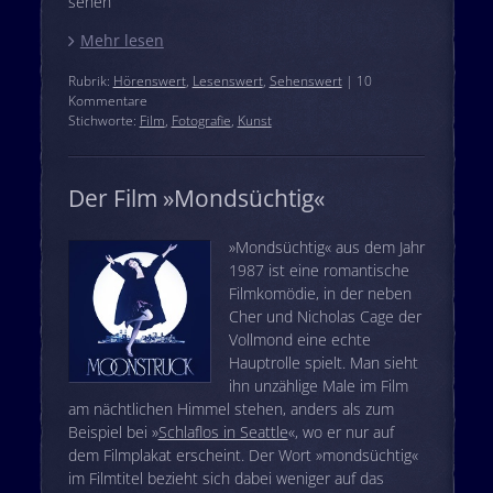
sehen
Mehr lesen
Rubrik:
Hörenswert
,
Lesenswert
,
Sehenswert
| 10
Kommentare
Stichworte:
Film
,
Fotografie
,
Kunst
Der Film »Mondsüchtig«
»Mondsüchtig« aus dem Jahr
1987 ist eine romantische
Filmkomödie, in der neben
Cher und Nicholas Cage der
Vollmond eine echte
Hauptrolle spielt. Man sieht
ihn unzählige Male im Film
am nächtlichen Himmel stehen, anders als zum
Beispiel bei »
Schlaflos in Seattle
«, wo er nur auf
dem Filmplakat erscheint. Der Wort »mondsüchtig«
im Filmtitel bezieht sich dabei weniger auf das