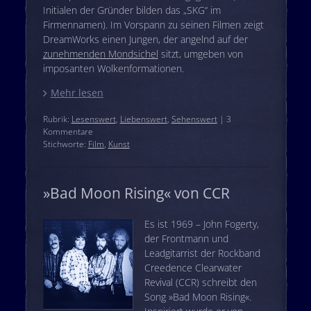
Initialen der Gründer bilden das „SKG“ im
Firmennamen). Im Vorspann zu seinen Filmen zeigt
DreamWorks einen Jungen, der angelnd auf der
zunehmenden Mondsichel
sitzt, umgeben von
imposanten Wolkenformationen.
Mehr lesen
Rubrik:
Lesenswert
,
Liebenswert
,
Sehenswert
| 3
Kommentare
Stichworte:
Film
,
Kunst
»Bad Moon Rising« von CCR
Es ist 1969 – John Fogerty,
der Frontmann und
Leadgitarrist der Rockband
Creedence Clearwater
Revival (CCR) schreibt den
Song »Bad Moon Rising«.