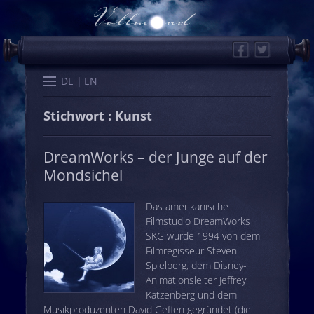
Facebook
Twitter
Start
Kalender
Memo
Wissen
Worte
Karten
DE
EN
Stichwort : Kunst
DreamWorks – der Junge auf der
Mondsichel
Das amerikanische
Filmstudio DreamWorks
SKG wurde 1994 von dem
Filmregisseur Steven
Spielberg, dem Disney-
Animationsleiter Jeffrey
Katzenberg und dem
Musikproduzenten David Geffen gegründet (die