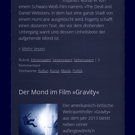
Inspiriert wurde er von
einem Schwarz-Weiß-Film namens »The Devil and
Daniel Webster«, in dem fast eine ganze Stadt von
einem Hurricane ausgelöscht wird. Fogerty schafft
einen düsteren Text, der vor dem drohenden
Untergang warnt und dessen Unheilsbote der
aufgehende Mond ist.
Mehr lesen
Rubrik:
Hörenswert
,
Lesenswert
,
Sehenswert
| 3
Kommentare
Stichworte:
Kultur
,
Kunst
,
Musik
,
Politik
Der Mond im Film »Gravity«
Der amerikanisch-britische
Weltraumthriller »Gravity«
aus dem Jahr 2013 bietet
neben seiner
außergewöhnlich