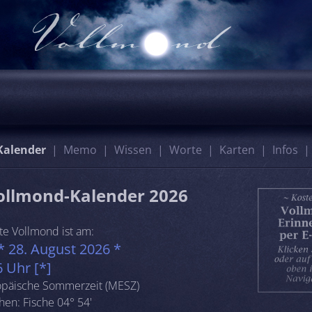
Kalender
Memo
Wissen
Worte
Karten
Infos
ollmond-Kalender 2026
te Vollmond ist am:
*
28. August 2026
*
6 Uhr [*]
opäische Sommerzeit (MESZ)
en: Fische 04° 54'