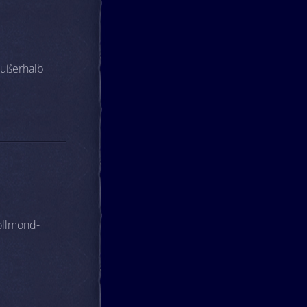
außerhalb
ollmond-