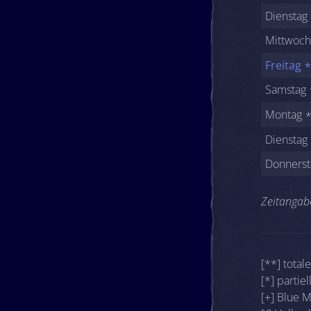
Dienstag
Mittwoch
Freitag
Samstag
Montag
Dienstag
Donnerst
Zeitangabe
[**] total
[*] partie
[+] Blue 