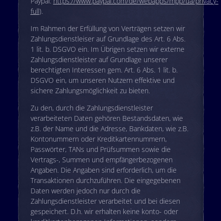
Paypal:
https://www.paypal.com/de/webapps/mpp/ua/privacy-
full
).
Im Rahmen der Erfüllung von Verträgen setzen wir
Zahlungsdienstleiser auf Grundlage des Art. 6 Abs.
1 lit. b. DSGVO ein. Im Übrigen setzen wir externe
Zahlungsdienstleister auf Grundlage unserer
berechtigten Interessen gem. Art. 6 Abs. 1 lit. b.
DSGVO ein, um unseren Nutzern effektive und
sichere Zahlungsmöglichkeit zu bieten.
Zu den, durch die Zahlungsdienstleister
verarbeiteten Daten gehören Bestandsdaten, wie
z.B. der Name und die Adresse, Bankdaten, wie z.B.
Kontonummern oder Kreditkartennummern,
Passwörter, TANs und Prüfsummen sowie die
Vertrags-, Summen und empfängerbezogenen
Angaben. Die Angaben sind erforderlich, um die
Transaktionen durchzuführen. Die eingegebenen
Daten werden jedoch nur durch die
Zahlungsdienstleister verarbeitet und bei diesen
gespeichert. D.h. wir erhalten keine konto- oder