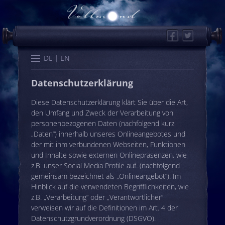
Facebook
Twitter
Start
Kalender
Memo
Wissen
Worte
Karten
DE
EN
Datenschutzerklärung
Diese Datenschutzerklärung klärt Sie über die Art,
den Umfang und Zweck der Verarbeitung von
personenbezogenen Daten (nachfolgend kurz
„Daten“) innerhalb unseres Onlineangebotes und
der mit ihm verbundenen Webseiten, Funktionen
und Inhalte sowie externen Onlinepräsenzen, wie
z.B. unser Social Media Profile auf. (nachfolgend
gemeinsam bezeichnet als „Onlineangebot“). Im
Hinblick auf die verwendeten Begrifflichkeiten, wie
z.B. „Verarbeitung“ oder „Verantwortlicher“
verweisen wir auf die Definitionen im Art. 4 der
Datenschutzgrundverordnung (DSGVO).