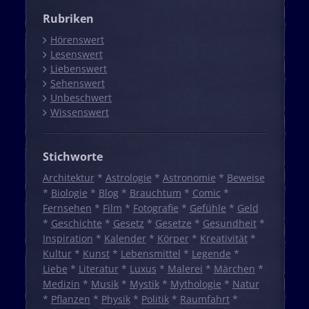
Rubriken
Hörenswert
Lesenswert
Liebenswert
Sehenswert
Unbeschwert
Wissenswert
Stichworte
Architektur
*
Astrologie
*
Astronomie
*
Beweise
*
Biologie
*
Blog
*
Brauchtum
*
Comic
*
Fernsehen
*
Film
*
Fotografie
*
Gefühle
*
Geld
*
Geschichte
*
Gesetz
*
Gesetze
*
Gesundheit
*
Inspiration
*
Kalender
*
Körper
*
Kreativität
*
Kultur
*
Kunst
*
Lebensmittel
*
Legende
*
Liebe
*
Literatur
*
Luxus
*
Malerei
*
Märchen
*
Medizin
*
Musik
*
Mystik
*
Mythologie
*
Natur
*
Pflanzen
*
Physik
*
Politik
*
Raumfahrt
*