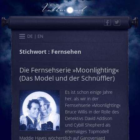
Facebook
Twitter
Start
Kalender
Memo
Wissen
Worte
Karten
DE
EN
Stichwort : Fernsehen
Die Fernsehserie »Moonlighting«
(Das Model und der Schnüffler)
Es ist schon einige Jahre
her, als wir in der
Fernsehserie »Moonlighting«
Bruce Willis in der Rolle des
Detektivs David Addison
und Cybill Shepherd als
ehemaliges Topmodell
Maddie Hayes wöchentlich auf Ganovenjagd