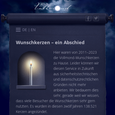
Facebook
Twitter
Start
Kalender
Memo
Wissen
Worte
Karten
DE
EN
Wunschkerzen – ein Abschied
Hier waren von 2011–2023
die Vollmond-Wunschkerzen
zu Hause. Leider können wir
diesen Service in Zukunft
aus sicherheitstechnischen
und datenschutzrechtlichen
Gründen nicht mehr
anbieten. Wir bedauern dies
sehr, gerade weil wir wissen,
dass viele Besucher die Wunschkerzen sehr gern
nutzten. Es wurden in diesen zwölf Jahren 138.521
Kerzen angezündet.