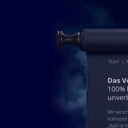
Start
Das 
100% 
unverb
Wir versc
Vollmond e
„Bald ist