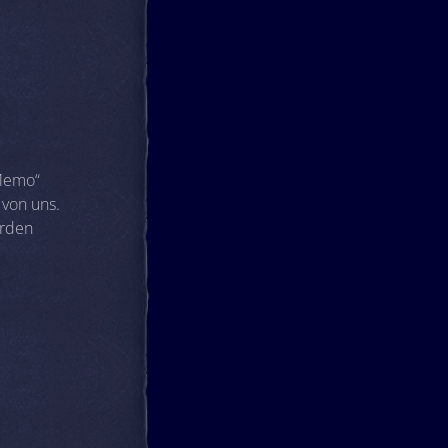
-Memo“
 von uns.
erden