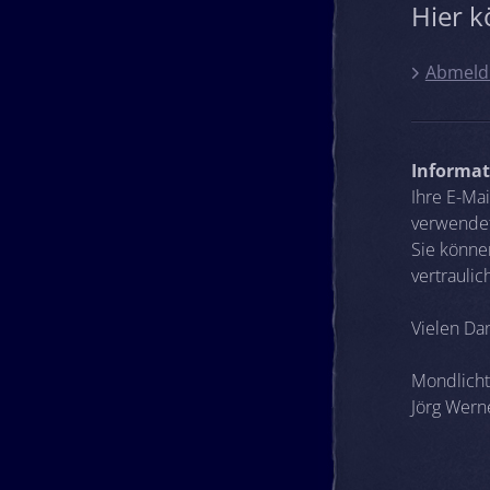
Hier k
Abmeld
Informat
Ihre E-Ma
verwendet
Sie könne
vertraulic
Vielen Da
Mondlicht
Jörg Wern