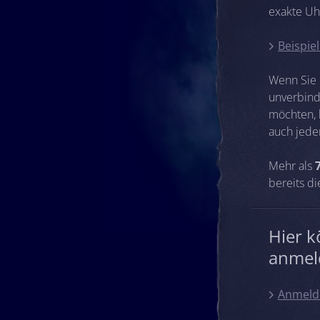
exakte Uh
Beispie
Wenn Sie 
unverbind
möchten, 
auch jede
Mehr als
bereits di
Hier 
anmel
Anmeld