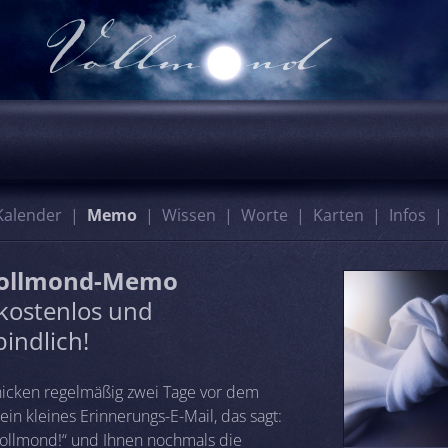
Kalender
Memo
Wissen
Worte
Karten
Infos
Vollmond-Memo
kostenlos und
indlich!
hicken regelmäßig zwei Tage vor dem
in kleines Erinnerungs-E-Mail, das sagt:
 Vollmond!“ und Ihnen nochmals die