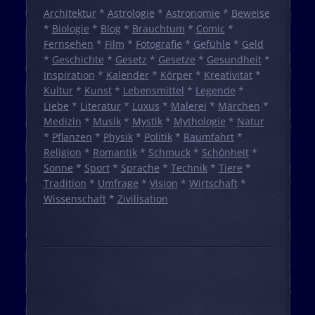
Architektur
*
Astrologie
*
Astronomie
*
Beweise
*
Biologie
*
Blog
*
Brauchtum
*
Comic
*
Fernsehen
*
Film
*
Fotografie
*
Gefühle
*
Geld
*
Geschichte
*
Gesetz
*
Gesetze
*
Gesundheit
*
Inspiration
*
Kalender
*
Körper
*
Kreativität
*
Kultur
*
Kunst
*
Lebensmittel
*
Legende
*
Liebe
*
Literatur
*
Luxus
*
Malerei
*
Märchen
*
Medizin
*
Musik
*
Mystik
*
Mythologie
*
Natur
*
Pflanzen
*
Physik
*
Politik
*
Raumfahrt
*
Religion
*
Romantik
*
Schmuck
*
Schönheit
*
Sonne
*
Sport
*
Sprache
*
Technik
*
Tiere
*
Tradition
*
Umfrage
*
Vision
*
Wirtschaft
*
Wissenschaft
*
Zivilisation