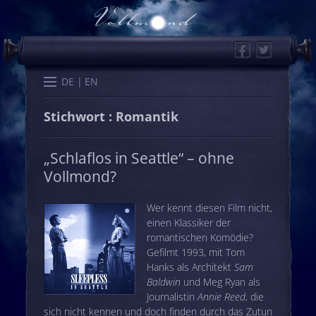
Facebook
Twitter
Start
Kalender
Memo
Wissen
Worte
Karten
DE
EN
Stichwort : Romantik
„Schlaflos in Seattle“ – ohne
Vollmond?
Wer kennt diesen Film nicht,
einen Klassiker der
romantischen Komödie?
Gefilmt 1993, mit Tom
Hanks als Architekt
Sam
Baldwin
und Meg Ryan als
Journalistin
Annie Reed
, die
sich nicht kennen und doch finden durch das Zutun