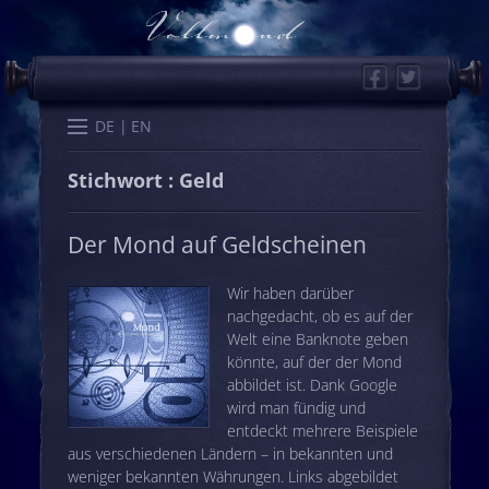
Facebook
Twitter
Start
Kalender
Memo
Wissen
Worte
Karten
DE
EN
Stichwort : Geld
Der Mond auf Geldscheinen
Wir haben darüber
nachgedacht, ob es auf der
Welt eine Banknote geben
könnte, auf der der Mond
abbildet ist. Dank Google
wird man fündig und
entdeckt mehrere Beispiele
aus verschiedenen Ländern – in bekannten und
weniger bekannten Währungen. Links abgebildet