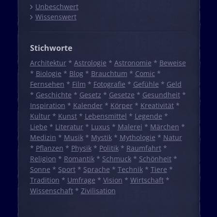
Unbeschwert
Wissenswert
Stichworte
Architektur
*
Astrologie
*
Astronomie
*
Beweise
*
Biologie
*
Blog
*
Brauchtum
*
Comic
*
Fernsehen
*
Film
*
Fotografie
*
Gefühle
*
Geld
*
Geschichte
*
Gesetz
*
Gesetze
*
Gesundheit
*
Inspiration
*
Kalender
*
Körper
*
Kreativität
*
Kultur
*
Kunst
*
Lebensmittel
*
Legende
*
Liebe
*
Literatur
*
Luxus
*
Malerei
*
Märchen
*
Medizin
*
Musik
*
Mystik
*
Mythologie
*
Natur
*
Pflanzen
*
Physik
*
Politik
*
Raumfahrt
*
Religion
*
Romantik
*
Schmuck
*
Schönheit
*
Sonne
*
Sport
*
Sprache
*
Technik
*
Tiere
*
Tradition
*
Umfrage
*
Vision
*
Wirtschaft
*
Wissenschaft
*
Zivilisation