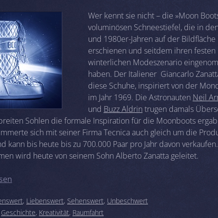
Wer kennt sie nicht – die »Moon Boot
voluminösen Schneestiefel, die in de
und 1980er-Jahren auf der Bildfläche
erschienen und seitdem ihren festen 
winterlichen Modeszenario eingen
haben. Der Italiener Giancarlo Zanatt
diese Schuhe, inspiriert von der Mo
im Jahr 1969. Die Astronauten
Neil A
und
Buzz Aldrin
trugen damals Übers
 breiten Sohlen die formale Inspiration für die Moonboots ergab
ümmerte sich mit seiner Firma Tecnica auch gleich um die Prod
d kann bis heute bis zu 700.000 Paar pro Jahr davon verkaufen
en wird heute von seinem Sohn Alberto Zanatta geleitet.
sen
enswert
,
Liebenswert
,
Sehenswert
,
Unbeschwert
:
Geschichte
,
Kreativität
,
Raumfahrt