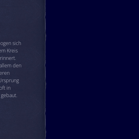
Bogen sich
em Kreis
innert.
 allem den
ueren
Ursprung
ft in
 gebaut.