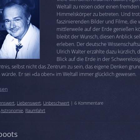
Weltall zu reisen oder einen fremden
Himmelskörper zu betreten. Und trot
faszinierenden Bilder und Filme, die 
mittlerweile auf der Erde genießen k
bleibt der Wunsch, diesen Anblick sel
erleben. Der deutsche Wissenschafts
Ulrich Walter erzählte dazu kürzlich, 
Blick auf die Erde in der Schwerelosi
ntnis, selbst nicht das Zentrum zu sein, das eigene Denken gru
 würde. Er sei »da oben« im Weltall immer glücklich gewesen.
sen
enswert
,
Liebenswert
,
Unbeschwert
| 6 Kommentare
:
Astronomie
,
Raumfahrt
oots