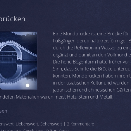
brücken
Eine Mondbrücke ist eine Brücke für
Fußgänger, deren halbkreisförmiger 
durch die Reflexion im Wasser zu ein
ergänzt und damit an den Vollmond er
Die hohe Bogenform hatte früher vor
Sinn, dass Schiffe die Brücke unterq
konnten. Mondbrücken haben ihren 
in der asiatischen Kultur und wurden o
japanischen und chinesischen Gärten
ndeten Materialien waren meist Holz, Stein und Metall.
sen
enswert
,
Liebenswert
,
Sehenswert
| 2 Kommentare
:
Architektur
,
Geschichte
,
Kultur
,
Kunst