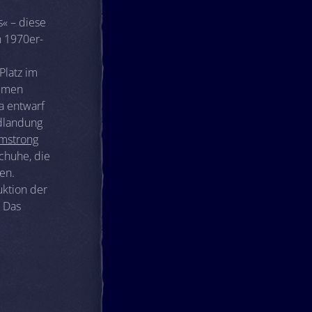
s« – diese
n 1970er-
Platz im
ommen
a entwarf
ndlandung
rmstrong
chuhe, die
en.
uktion der
. Das