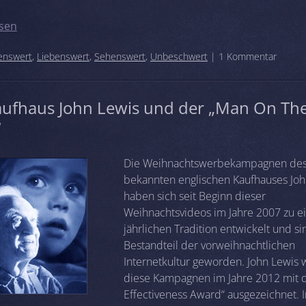
sen
enswert
,
Liebenswert
,
Sehenswert
,
Unbeschwert
| 1 Kommentar
aufhaus John Lewis und der „Man On Th
“
Die Weihnachts­werbekampagnen de
bekannten englischen Kaufhauses Joh
haben sich seit Beginn dieser
Weihnachtsvideos im Jahre 2007 zu e
jährlichen Tradition entwickelt und s
Bestandteil der vorweihnachtlichen
Internetkultur geworden. John Lewis 
diese Kampagnen im Jahre 2012 mit 
Effectiveness Award“ ausgezeichnet. 