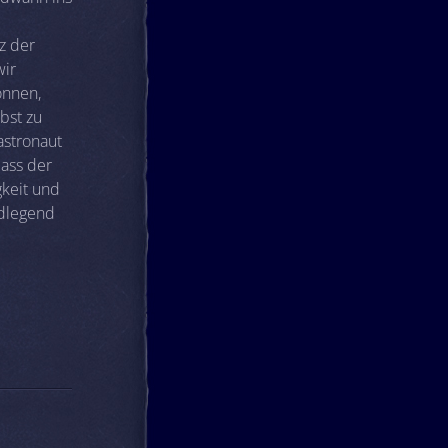
z der
wir
önnen,
bst zu
astronaut
dass der
gkeit und
ndlegend