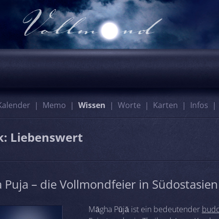
Kalender
Memo
Wissen
Worte
Karten
Infos
k: Liebenswert
Puja – die Vollmondfeier in Südostasien
Māgha Pūjā ist ein bedeutender
budd