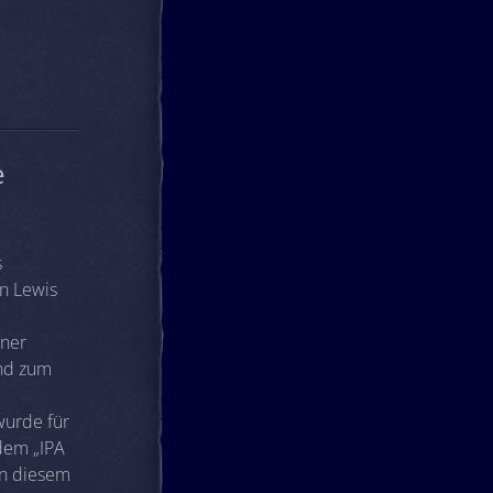
e
s
n Lewis
iner
ind zum
wurde für
dem „IPA
In diesem