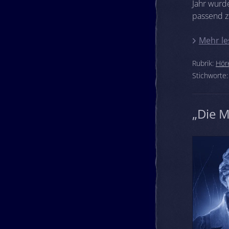
Jahr wurd
passend 
Mehr le
Rubrik:
Hör
Stichworte
„Die M