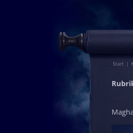
Start
Rubri
Magha 