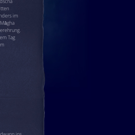
odscha
itten
nders im
t Māgha
Verehrung.
sem Tag
um
ndwann ins