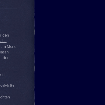
es
ür den
sche
f dem Mond
Hasen
r dort
gen
spielt ihr
rohten