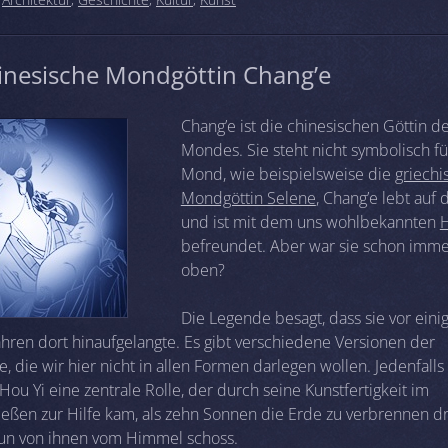
inesische Mondgöttin Chang’e
Chang’e ist die chinesischen Göttin d
Mondes. Sie steht nicht symbolisch f
Mond, wie beispielsweise die
griechi
Mondgöttin Selene
, Chang’e lebt au
und ist mit dem uns wohlbekannten
befreundet. Aber war sie schon imme
oben?
Die Legende besagt, dass sie vor eini
ahren dort hinaufgelangte. Es gibt verschiedene Versionen der
, die wir hier nicht in allen Formen darlegen wollen. Jedenfalls 
u Yi eine zentrale Rolle, der durch seine Kunstfertigkeit im
eßen zur Hilfe kam, als zehn Sonnen die Erde zu verbrennen d
un von ihnen vom Himmel schoss.