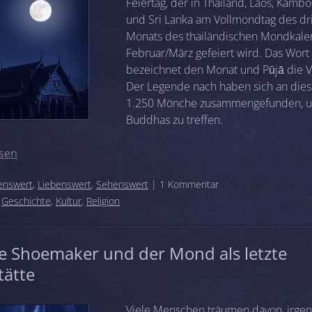
Feiertag, der in Thailand, Laos, Kamb
und Sri Lanka am Vollmondtag des dr
Monats des thailändischen Mondkale
Februar/März gefeiert wird. Das Wor
bezeichnet den Monat und Pūjā die 
Der Legende nach haben sich an die
1.250 Mönche zusammengefunden, 
Buddhas zu treffen.
sen
enswert
,
Liebenswert
,
Sehenswert
| 1 Kommentar
:
Geschichte
,
Kultur
,
Religion
e Shoemaker und der Mond als letzte
tätte
Viele Menschen träumen davon, irge