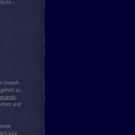
licht –
er Joseph
 gehört zu
omantik
.
ertont und
heute
ich Jura