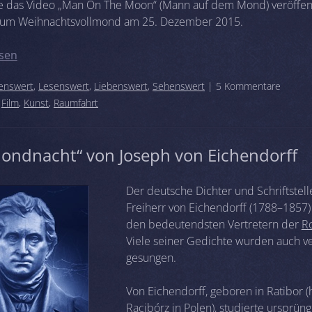
e das Video „Man On The Moon“ (Mann auf dem Mond) veröffent
zum Weihnachtsvollmond am 25. Dezember 2015.
sen
enswert
,
Lesenswert
,
Liebenswert
,
Sehenswert
| 5 Kommentare
:
Film
,
Kunst
,
Raumfahrt
ondnacht“ von Joseph von Eichendorff
Der deutsche Dichter und Schriftstell
Freiherr von Eichendorff (1788–1857)
den bedeutendsten Vertretern der
R
Viele seiner Gedichte wurden auch v
gesungen.
Von Eichendorff, geboren in Ratibor (
Racibórz in Polen), studierte ursprüngl