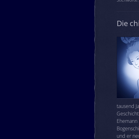
Die ch
tausend J
Geschichte
Ehemann Ho
Bogenschi
und er ne