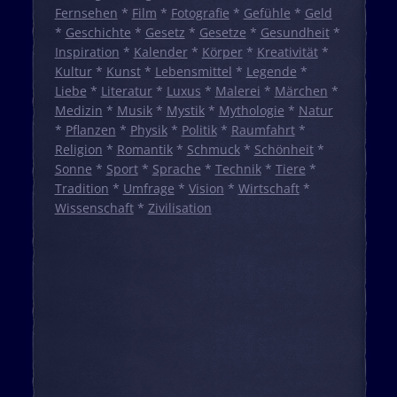
Fernsehen
*
Film
*
Fotografie
*
Gefühle
*
Geld
*
Geschichte
*
Gesetz
*
Gesetze
*
Gesundheit
*
Inspiration
*
Kalender
*
Körper
*
Kreativität
*
Kultur
*
Kunst
*
Lebensmittel
*
Legende
*
Liebe
*
Literatur
*
Luxus
*
Malerei
*
Märchen
*
Medizin
*
Musik
*
Mystik
*
Mythologie
*
Natur
*
Pflanzen
*
Physik
*
Politik
*
Raumfahrt
*
Religion
*
Romantik
*
Schmuck
*
Schönheit
*
Sonne
*
Sport
*
Sprache
*
Technik
*
Tiere
*
Tradition
*
Umfrage
*
Vision
*
Wirtschaft
*
Wissenschaft
*
Zivilisation