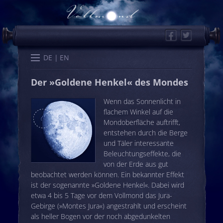
Facebook
Twitter
Start
Kalender
Memo
Wissen
Worte
Karten
DE
EN
Der »Goldene Henkel« des Mondes
Wenn das Sonnenlicht in
flachem Winkel auf die
Mondoberfläche auftrifft,
entstehen durch die Berge
und Täler interessante
Beleuchtungseffekte, die
von der Erde aus gut
beobachtet werden können. Ein bekannter Effekt
ist der sogenannte »Goldene Henkel«. Dabei wird
etwa 4 bis 5 Tage vor dem Vollmond das Jura-
Gebirge (»Montes Jura«) angestrahlt und erscheint
als heller Bogen vor der noch abgedunkelten