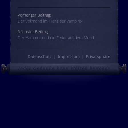
Beitrags-Navigation
Vorheriger Beitrag:
Der Vollmond im »Tanz der Vampire«
Nächster Beitrag:
Der Hammer und die Feder auf dem Mond
Datenschutz
Impressum
Privatsphäre