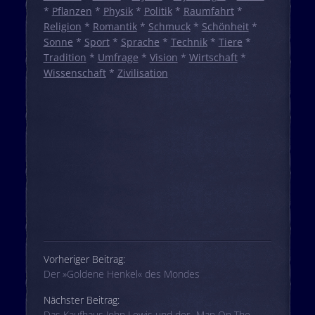
*
Pflanzen
*
Physik
*
Politik
*
Raumfahrt
*
Religion
*
Romantik
*
Schmuck
*
Schönheit
*
Sonne
*
Sport
*
Sprache
*
Technik
*
Tiere
*
Tradition
*
Umfrage
*
Vision
*
Wirtschaft
*
Wissenschaft
*
Zivilisation
Beitrags-Navigation
Vorheriger Beitrag:
Der »Goldene Henkel« des Mondes
Nächster Beitrag:
Das Kaufhaus John Lewis und der „Man On The