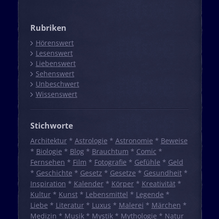
Rubriken
Hörenswert
Lesenswert
Liebenswert
Sehenswert
Unbeschwert
Wissenswert
Stichworte
Architektur
*
Astrologie
*
Astronomie
*
Beweise
*
Biologie
*
Blog
*
Brauchtum
*
Comic
*
Fernsehen
*
Film
*
Fotografie
*
Gefühle
*
Geld
*
Geschichte
*
Gesetz
*
Gesetze
*
Gesundheit
*
Inspiration
*
Kalender
*
Körper
*
Kreativität
*
Kultur
*
Kunst
*
Lebensmittel
*
Legende
*
Liebe
*
Literatur
*
Luxus
*
Malerei
*
Märchen
*
Medizin
*
Musik
*
Mystik
*
Mythologie
*
Natur