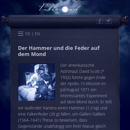
Facebook
Twitter
Start
Kalender
Memo
Wissen
Worte
Karten
DE
EN
Der Hammer und die Feder auf
dem Mond
Der amerikanische
Astronaut David Scott (*
1932) führte gegen Ende
der Apollo-15-Mission im
Juli/August 1971 ein
interessantes Experiment
auf dem Mond durch. Er ließ
vor laufender Kamera einen Hammer (1,3 kg) und
eine Falkenfeder (30 g) fallen, um Galileo Galileis
(1564–1641) These zu beweisen, dass
Gegenstände unabhängig von ihrer Masse gleich