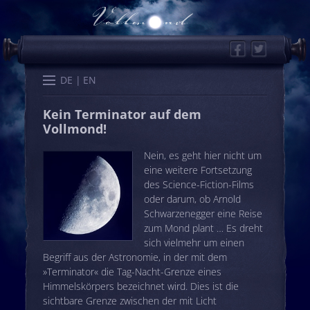
Facebook
Twitter
Start
Kalender
Memo
Wissen
Worte
Karten
DE
EN
Kein Terminator auf dem
Vollmond!
Nein, es geht hier nicht um
eine weitere Fortsetzung
des Science-Fiction-Films
oder darum, ob Arnold
Schwarzenegger eine Reise
zum Mond plant … Es dreht
sich vielmehr um einen
Begriff aus der Astronomie, in der mit dem
»Terminator« die Tag-Nacht-Grenze eines
Himmelskörpers bezeichnet wird. Dies ist die
sichtbare Grenze zwischen der mit Licht