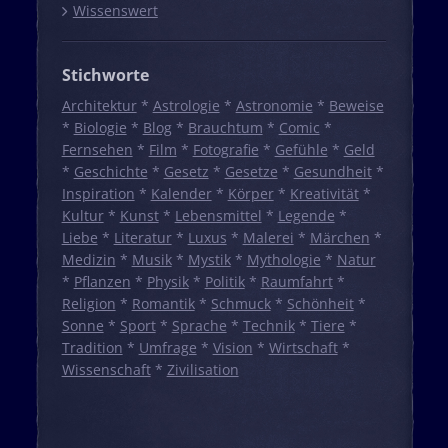
Wissenswert
Stichworte
Architektur
*
Astrologie
*
Astronomie
*
Beweise
*
Biologie
*
Blog
*
Brauchtum
*
Comic
*
Fernsehen
*
Film
*
Fotografie
*
Gefühle
*
Geld
*
Geschichte
*
Gesetz
*
Gesetze
*
Gesundheit
*
Inspiration
*
Kalender
*
Körper
*
Kreativität
*
Kultur
*
Kunst
*
Lebensmittel
*
Legende
*
Liebe
*
Literatur
*
Luxus
*
Malerei
*
Märchen
*
Medizin
*
Musik
*
Mystik
*
Mythologie
*
Natur
*
Pflanzen
*
Physik
*
Politik
*
Raumfahrt
*
Religion
*
Romantik
*
Schmuck
*
Schönheit
*
Sonne
*
Sport
*
Sprache
*
Technik
*
Tiere
*
Tradition
*
Umfrage
*
Vision
*
Wirtschaft
*
Wissenschaft
*
Zivilisation