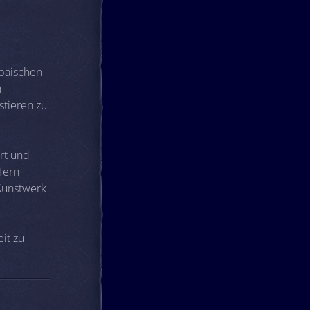
opäischen
n
stieren zu
rt und
fern
 Kunstwerk
it zu