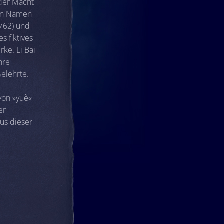
 der Macht
ren Namen
–762) und
 fiktives
rke. Li Bai
hre
Gelehrte.
von »yuè«
er
aus dieser