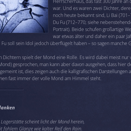
Herrscherhaus, das fast 300 Jahre an
war. Und es waren zwei Dichter, de
noch heute bekannt sind, Li Bai (701
Du Fu (712–770; siehe nebenstehendes
Portrait). Beide schufen großartige We
war etwas älter und daher ein paar Ja
 Fu soll sein Idol jedoch überflügelt haben – so sagen manche 
n Dichtern spielt der Mond eine Rolle. Es wird dabei meist nur 
 Mond) gesprochen, man kann aber davon ausgehen, dass hier d
emeint ist, dies zeigen auch die kalligrafischen Darstellungen 
denen fast immer der volle Mond am Himmel steht.
danken
Lagerstätte scheint licht der Mond herein,
t fahlem Glanze wie kalter Reif den Rain.