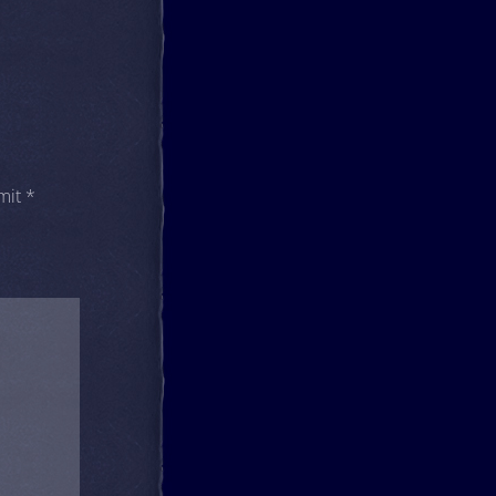
 mit
*