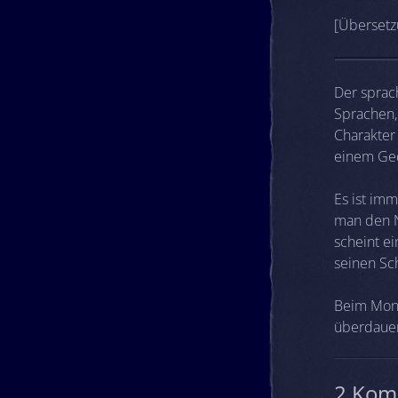
[Übersetz
Der sprac
Sprachen,
Charakter
einem Ged
Es ist im
man den N
scheint e
seinen Sc
Beim Mond
überdaue
2 Kom