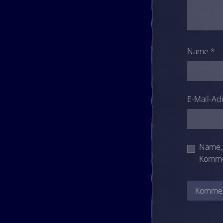
Name
*
E-Mail-Ad
Name, 
Komme