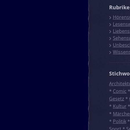
Rubrik
Hörens
Lesens
Liebens
Sehens
Unbesc
Wissen
Stichwo
Architekt
*
Comic
Gesetz
*
*
Kultur
*
Märche
*
Politik
Sport
*
S