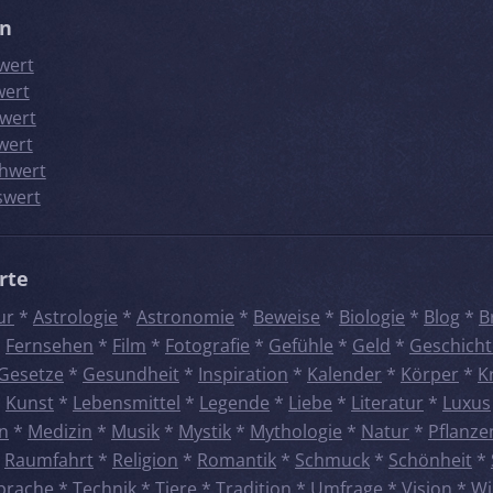
en
wert
wert
wert
wert
hwert
swert
rte
ur
*
Astrologie
*
Astronomie
*
Beweise
*
Biologie
*
Blog
*
B
*
Fernsehen
*
Film
*
Fotografie
*
Gefühle
*
Geld
*
Geschicht
Gesetze
*
Gesundheit
*
Inspiration
*
Kalender
*
Körper
*
K
*
Kunst
*
Lebensmittel
*
Legende
*
Liebe
*
Literatur
*
Luxus
n
*
Medizin
*
Musik
*
Mystik
*
Mythologie
*
Natur
*
Pflanze
*
Raumfahrt
*
Religion
*
Romantik
*
Schmuck
*
Schönheit
*
prache
*
Technik
*
Tiere
*
Tradition
*
Umfrage
*
Vision
*
Wi