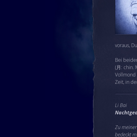
voraus, Du
Bei beide
(月: chin.
Vollmond g
Zeit, in 
Li Bai
Nachtge
Zu meiner 
bedeckt mi