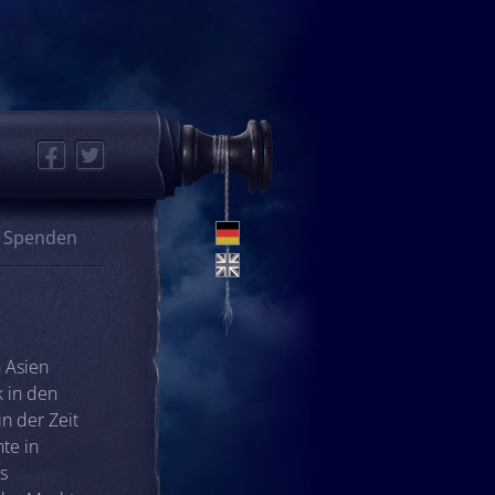
Facebook
Twitter
Spenden
n Asien
k in den
n der Zeit
hte in
s