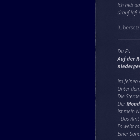
Ich heb d
drauf laß 
[Übersetz
Du Fu
Auf der R
niederge
Im feinen
Unter dem
Die Sterne
Der
Mond
Ist mein 
Das Amt w
Es weht m
Einer San