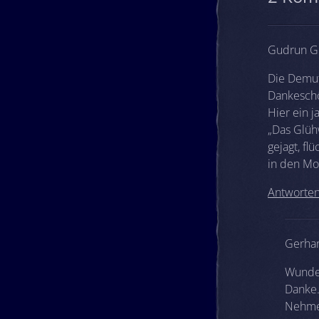
Gudrun Gr
Die Demut 
Dankesch
Hier ein j
„Das Glü
gejagt, flü
in den Mo
Antworte
Gerhar
Wunder
Danke
Nehme 