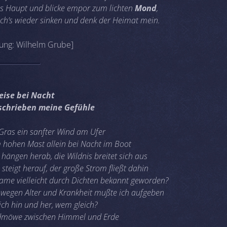
as Haupt und blicke empor zum lichten
Mond
,
ich’s wieder sinken und denk der Heimat mein.
ung: Wilhelm Grube]
eise bei Nacht
schrieben meine Gefühle
 Gras ein sanfter Wind am Ufer
 hohen Mast allein bei Nacht im Boot
 hängen herab, die Wildnis breitet sich aus
steigt herauf, der große Strom fließt dahin
Name vielleicht durch Dichten bekannt geworden?
egen Alter und Krankheit mußte ich aufgeben
ich hin und her, wem gleich?
dmöwe zwischen Himmel und Erde