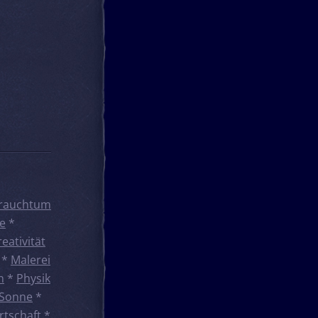
rauchtum
e
*
reativität
*
Malerei
n
*
Physik
Sonne
*
rtschaft
*