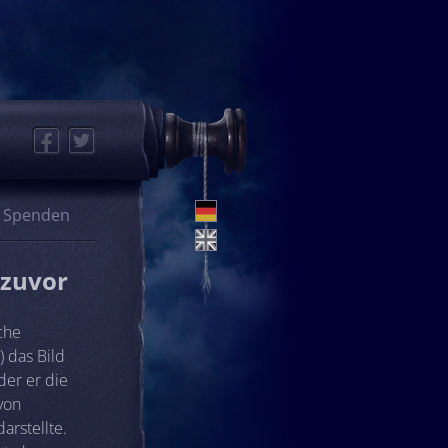
Facebook
Twitter
Spenden
 zuvor
che
 das Bild
der er die
von
arstellte.