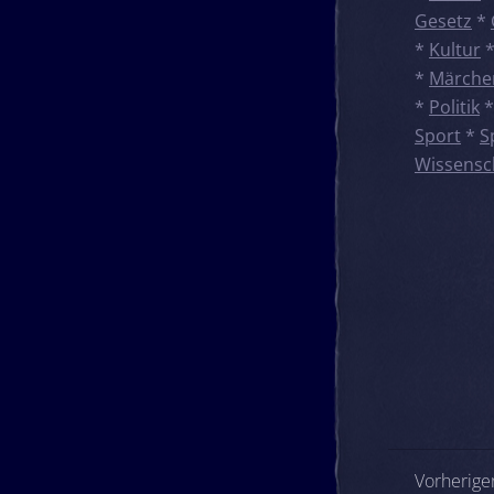
Gesetz
*
*
Kultur
*
Märche
*
Politik
Sport
*
S
Wissensc
Beitrags
Vorheriger