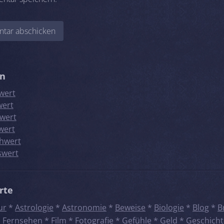
en
wert
wert
wert
wert
hwert
swert
rte
ur
*
Astrologie
*
Astronomie
*
Beweise
*
Biologie
*
Blog
*
B
*
Fernsehen
*
Film
*
Fotografie
*
Gefühle
*
Geld
*
Geschicht