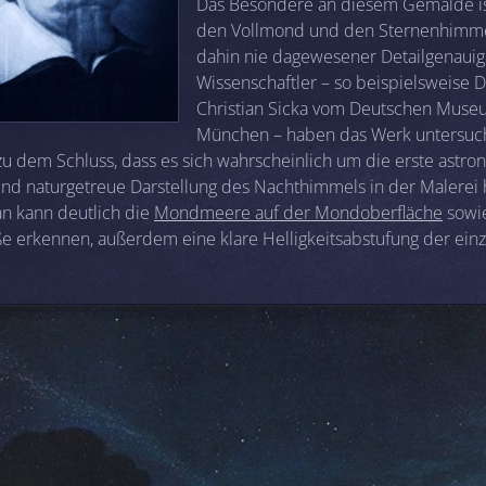
Das Besondere an diesem Gemälde ist
den Vollmond und den Sternenhimmel
dahin nie dagewesener Detailgenauigk
Wissenschaftler – so beispielsweise D
Christian Sicka vom Deutschen Mus
München – haben das Werk untersuc
 dem Schluss, dass es sich wahrscheinlich um die erste astro
und naturgetreue Darstellung des Nachthimmels in der Malerei
an kann deutlich die
Mondmeere auf der Mondoberfläche
sowie
ße erkennen, außerdem eine klare Helligkeitsabstufung der ein