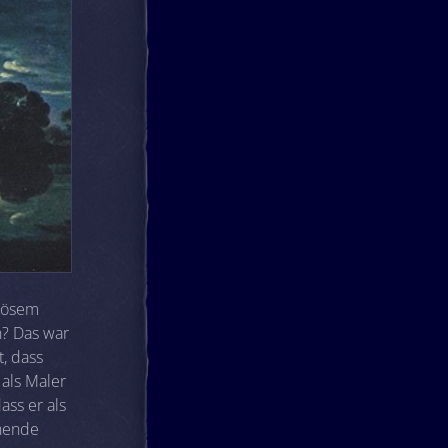
giösem
n? Das war
, dass
als Maler
ass er als
chende