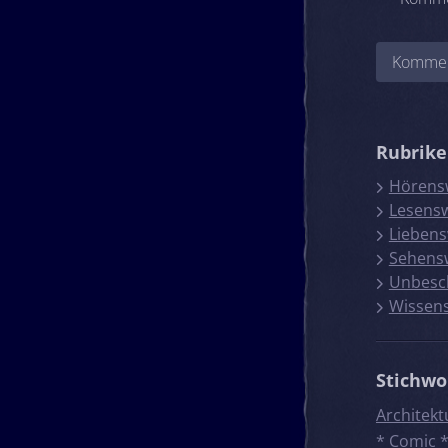
Rubrik
Hörens
Lesens
Liebens
Sehens
Unbesc
Wissen
Stichwo
Architekt
*
Comic