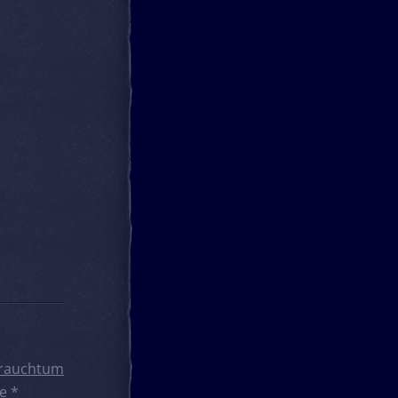
rauchtum
e
*