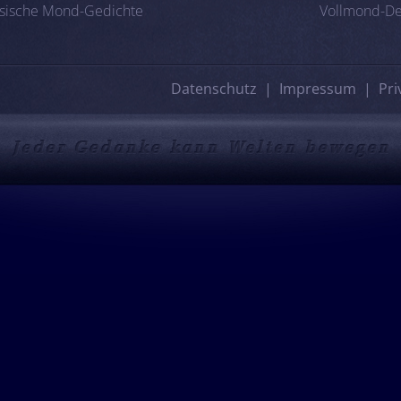
esische Mond-Gedichte
Vollmond-De
Datenschutz
Impressum
Pri