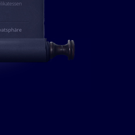
likatessen
vatsphäre