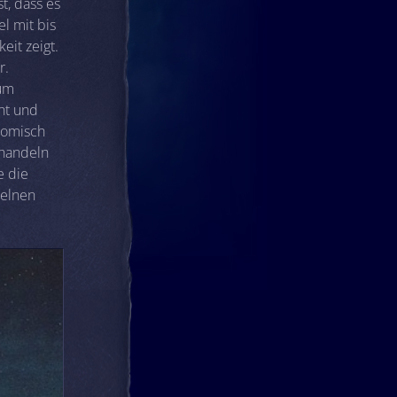
, dass es
 mit bis
eit zeigt.
r.
eum
ht und
nomisch
 handeln
 die
zelnen