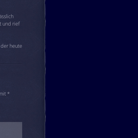
sslich
 und rief
 der heute
 mit
*