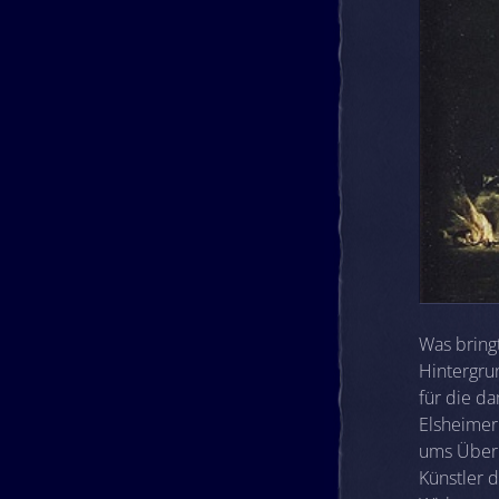
Was bringt
Hintergru
für die d
Elsheimer
ums Überl
Künstler 