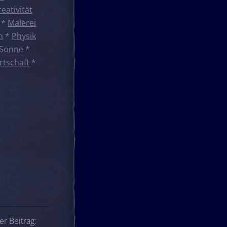
reativität
*
Malerei
n
*
Physik
Sonne
*
rtschaft
*
er Beitrag: