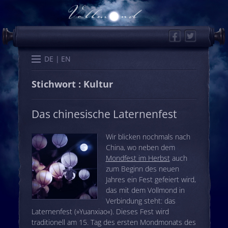
Facebook
Twitter
Start
Kalender
Memo
Wissen
Worte
Karten
DE
EN
Stichwort : Kultur
Das chinesische Laternenfest
Wir blicken nochmals nach
China, wo neben dem
Mondfest im Herbst
auch
zum Beginn des neuen
Jahres ein Fest gefeiert wird,
das mit dem Vollmond in
Verbindung steht: das
Laternenfest (»Yuanxiao«). Dieses Fest wird
traditionell am 15. Tag des ersten Mondmonats des