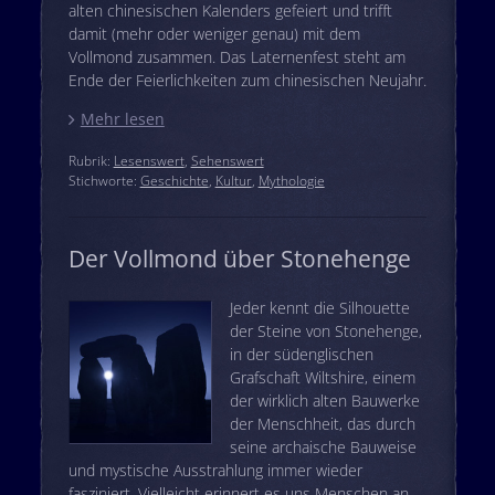
alten chinesischen Kalenders gefeiert und trifft
damit (mehr oder weniger genau) mit dem
Vollmond zusammen. Das Laternenfest steht am
Ende der Feierlichkeiten zum chinesischen Neujahr.
Mehr lesen
Rubrik:
Lesenswert
,
Sehenswert
Stichworte:
Geschichte
,
Kultur
,
Mythologie
Der Vollmond über Stonehenge
Jeder kennt die Silhouette
der Steine von Stonehenge,
in der südenglischen
Grafschaft Wiltshire, einem
der wirklich alten Bauwerke
der Menschheit, das durch
seine archaische Bauweise
und mystische Ausstrahlung immer wieder
fasziniert. Vielleicht erinnert es uns Menschen an