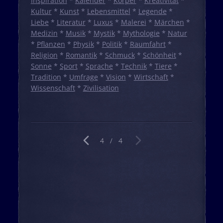
Inspiration
*
Kalender
*
Körper
*
Kreativität
*
Kultur
*
Kunst
*
Lebensmittel
*
Legende
*
Liebe
*
Literatur
*
Luxus
*
Malerei
*
Märchen
*
Medizin
*
Musik
*
Mystik
*
Mythologie
*
Natur
*
Pflanzen
*
Physik
*
Politik
*
Raumfahrt
*
Religion
*
Romantik
*
Schmuck
*
Schönheit
*
Sonne
*
Sport
*
Sprache
*
Technik
*
Tiere
*
Tradition
*
Umfrage
*
Vision
*
Wirtschaft
*
Wissenschaft
*
Zivilisation
4 / 4
vorherige Seite