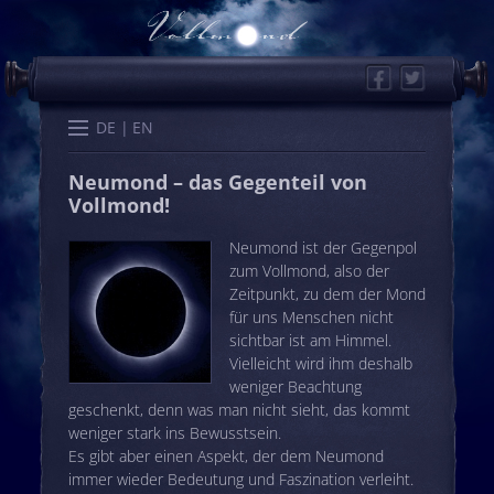
Facebook
Twitter
Start
Kalender
Memo
Wissen
Worte
Karten
DE
EN
Neumond – das Gegenteil von
Vollmond!
Neumond ist der Gegenpol
zum Vollmond, also der
Zeitpunkt, zu dem der Mond
für uns Menschen nicht
sichtbar ist am Himmel.
Vielleicht wird ihm deshalb
weniger Beachtung
geschenkt, denn was man nicht sieht, das kommt
weniger stark ins Bewusstsein.
Es gibt aber einen Aspekt, der dem Neumond
immer wieder Bedeutung und Faszination verleiht.