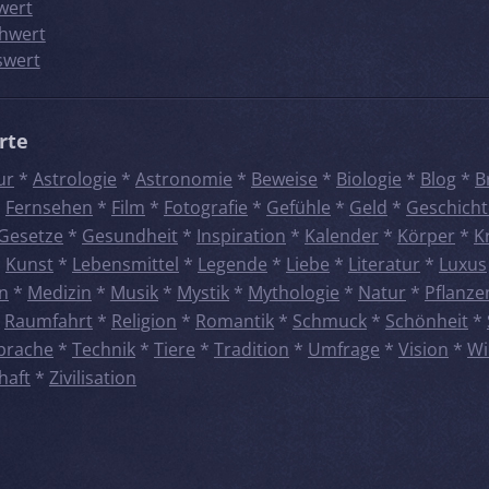
wert
hwert
swert
rte
ur
*
Astrologie
*
Astronomie
*
Beweise
*
Biologie
*
Blog
*
B
*
Fernsehen
*
Film
*
Fotografie
*
Gefühle
*
Geld
*
Geschicht
Gesetze
*
Gesundheit
*
Inspiration
*
Kalender
*
Körper
*
K
*
Kunst
*
Lebensmittel
*
Legende
*
Liebe
*
Literatur
*
Luxus
n
*
Medizin
*
Musik
*
Mystik
*
Mythologie
*
Natur
*
Pflanze
*
Raumfahrt
*
Religion
*
Romantik
*
Schmuck
*
Schönheit
*
prache
*
Technik
*
Tiere
*
Tradition
*
Umfrage
*
Vision
*
Wi
haft
*
Zivilisation