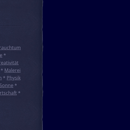
rauchtum
e
*
reativität
*
Malerei
n
*
Physik
Sonne
*
rtschaft
*