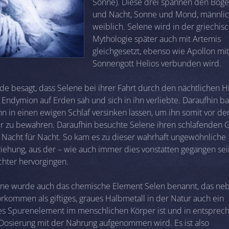
Sonne). Diese drei spannen den Boge
und Nacht, Sonne und Mond, männli
weiblich. Selene wird in der griechis
Mythologie später auch mit Artemis
gleichgesetzt, ebenso wie Apollon mi
Sonnengott Helios verbunden wird.
de besagt, dass Selene bei ihrer Fahrt durch den nächtlichen 
Endymion auf Erden sah und sich in ihn verliebte. Daraufhin bat
hn in einen ewigen Schlaf versinken lassen, um ihn somit vor de
er zu bewahren. Daraufhin besuchte Selene ihren schlafenden 
Nacht für Nacht. So kam es zu dieser wahrhaft ungewöhnliche
iehung, aus der – wie auch immer dies vonstatten gegangen se
chter hervorgingen.
ne wurde auch das chemische Element Selen benannt, das ne
rkommen als giftiges, graues Halbmetall in der Natur auch ein
les Spurenelement im menschlichen Körper ist und in entsprec
 Dosierung mit der Nahrung aufgenommen wird. Es ist also