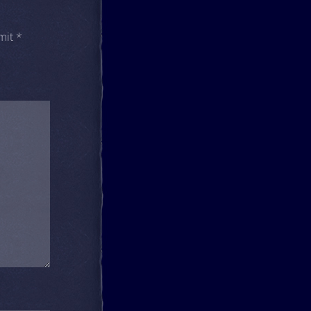
 mit
*