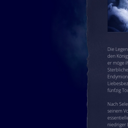
Die Legen
den König 
er möge i
Sterblich
Endymion 
Liebesbez
fünfzig Tö
Nach Sele
seinem Vo
essentiel
niedriger