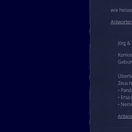
wie heisse
Antworte
Jörg &
Komisc
Geburt
Überli
Zeus h
• Pandi
• Ersa 
• Neme
Antwo