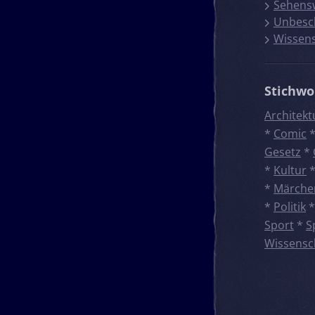
Sehens
Unbesc
Wissen
Stichwo
Architekt
*
Comic
Gesetz
*
*
Kultur
*
Märche
*
Politik
Sport
*
S
Wissensc