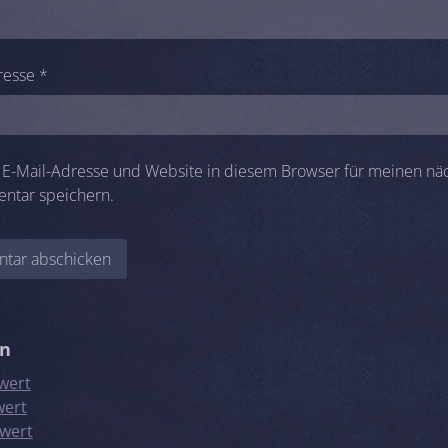
resse
*
E-Mail-Adresse und Website in diesem Browser für meinen nä
ntar speichern.
en
wert
wert
wert