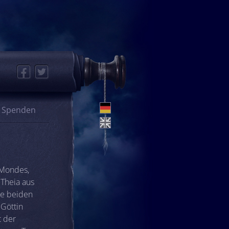
Facebook
Twitter
Spenden
 Mondes,
 Theia aus
ie beiden
 Göttin
t der