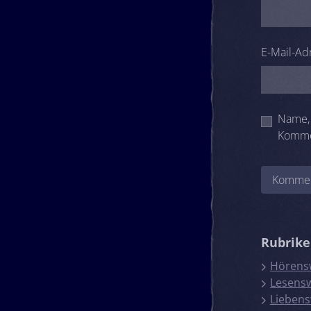
E-Mail-Ad
Name, 
Komme
Rubrik
Hörens
Lesens
Liebens