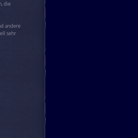
, die
und andere
ell sehr