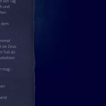
n von Tag
ch und
chen
t dem
Himmel
 sie Zeus,
m Tod als
Geliebten
in mag –
ben
hend