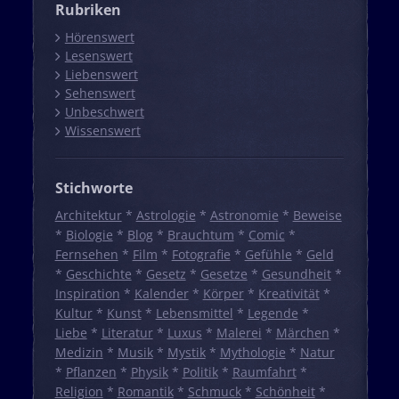
Rubriken
Hörenswert
Lesenswert
Liebenswert
Sehenswert
Unbeschwert
Wissenswert
Stichworte
Architektur
*
Astrologie
*
Astronomie
*
Beweise
*
Biologie
*
Blog
*
Brauchtum
*
Comic
*
Fernsehen
*
Film
*
Fotografie
*
Gefühle
*
Geld
*
Geschichte
*
Gesetz
*
Gesetze
*
Gesundheit
*
Inspiration
*
Kalender
*
Körper
*
Kreativität
*
Kultur
*
Kunst
*
Lebensmittel
*
Legende
*
Liebe
*
Literatur
*
Luxus
*
Malerei
*
Märchen
*
Medizin
*
Musik
*
Mystik
*
Mythologie
*
Natur
*
Pflanzen
*
Physik
*
Politik
*
Raumfahrt
*
Religion
*
Romantik
*
Schmuck
*
Schönheit
*