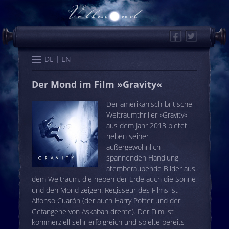
Facebook
Twitter
Start
Kalender
Memo
Wissen
Worte
Karten
DE
EN
Der Mond im Film »Gravity«
Der amerikanisch-britische
Weltraumthriller »Gravity«
aus dem Jahr 2013 bietet
neben seiner
außergewöhnlich
spannenden Handlung
atemberaubende Bilder aus
dem Weltraum, die neben der Erde auch die Sonne
und den Mond zeigen. Regisseur des Films ist
Alfonso Cuarón (der auch
Harry Potter und der
Gefangene von Askaban
drehte). Der Film ist
kommerziell sehr erfolgreich und spielte bereits