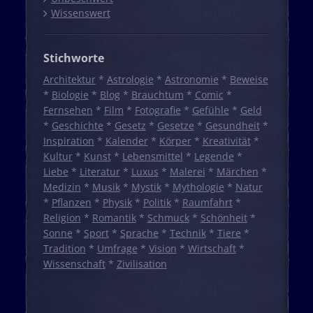
Wissenswert
Stichworte
Architektur
*
Astrologie
*
Astronomie
*
Beweise
*
Biologie
*
Blog
*
Brauchtum
*
Comic
*
Fernsehen
*
Film
*
Fotografie
*
Gefühle
*
Geld
*
Geschichte
*
Gesetz
*
Gesetze
*
Gesundheit
*
Inspiration
*
Kalender
*
Körper
*
Kreativität
*
Kultur
*
Kunst
*
Lebensmittel
*
Legende
*
Liebe
*
Literatur
*
Luxus
*
Malerei
*
Märchen
*
Medizin
*
Musik
*
Mystik
*
Mythologie
*
Natur
*
Pflanzen
*
Physik
*
Politik
*
Raumfahrt
*
Religion
*
Romantik
*
Schmuck
*
Schönheit
*
Sonne
*
Sport
*
Sprache
*
Technik
*
Tiere
*
Tradition
*
Umfrage
*
Vision
*
Wirtschaft
*
Wissenschaft
*
Zivilisation