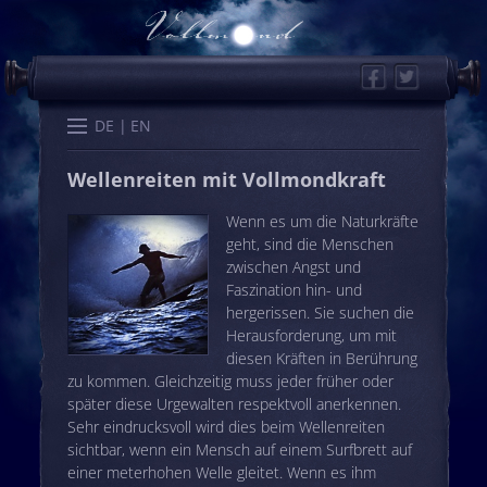
Facebook
Twitter
Start
Kalender
Memo
Wissen
Worte
Karten
DE
EN
Wellenreiten mit Vollmondkraft
Wenn es um die Naturkräfte
geht, sind die Menschen
zwischen Angst und
Faszination hin- und
hergerissen. Sie suchen die
Herausforderung, um mit
diesen Kräften in Berührung
zu kommen. Gleichzeitig muss jeder früher oder
später diese Urgewalten respektvoll anerkennen.
Sehr eindrucksvoll wird dies beim Wellenreiten
sichtbar, wenn ein Mensch auf einem Surfbrett auf
einer meterhohen Welle gleitet. Wenn es ihm