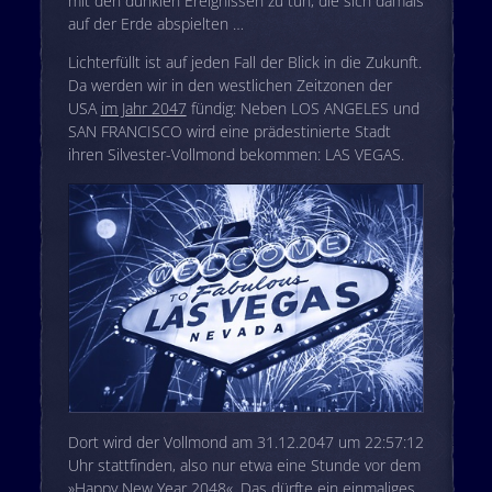
mit den dunklen Ereignissen zu tun, die sich damals
auf der Erde abspielten …
Lichterfüllt ist auf jeden Fall der Blick in die Zukunft.
Da werden wir in den westlichen Zeitzonen der
USA
im Jahr 2047
fündig: Neben LOS ANGELES und
SAN FRANCISCO wird eine prädestinierte Stadt
ihren Silvester-Vollmond bekommen: LAS VEGAS.
Dort wird der Vollmond am 31.12.2047 um 22:57:12
Uhr stattfinden, also nur etwa eine Stunde vor dem
»Happy New Year 2048«. Das dürfte ein einmaliges