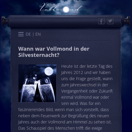
Facebook
Twitter
Start
Kalender
Memo
Wissen
Worte
Karten
DE
EN
Wann war Vollmond in der
Silvesternacht?
Heute ist der letzte Tag des
Jahres 2012 und wir haben
uns die Frage gestellt, wann
zum Jahreswechsel in der
Vergangenheit oder Zukunft
einmal Vollmond war oder
sein wird. Was für ein
faszinierendes Bild, wenn man sich vorstellt, dass
neben dem Feuerwerk zur Begrüßung des neuen
Jahres auch der Vollmond am Himmel zu sehen ist.
Das Schauspiel des Menschen trifft die ewige