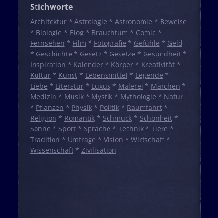
Stichworte
Architektur
*
Astrologie
*
Astronomie
*
Beweise
*
Biologie
*
Blog
*
Brauchtum
*
Comic
*
Fernsehen
*
Film
*
Fotografie
*
Gefühle
*
Geld
*
Geschichte
*
Gesetz
*
Gesetze
*
Gesundheit
*
Inspiration
*
Kalender
*
Körper
*
Kreativität
*
Kultur
*
Kunst
*
Lebensmittel
*
Legende
*
Liebe
*
Literatur
*
Luxus
*
Malerei
*
Märchen
*
Medizin
*
Musik
*
Mystik
*
Mythologie
*
Natur
*
Pflanzen
*
Physik
*
Politik
*
Raumfahrt
*
Religion
*
Romantik
*
Schmuck
*
Schönheit
*
Sonne
*
Sport
*
Sprache
*
Technik
*
Tiere
*
Tradition
*
Umfrage
*
Vision
*
Wirtschaft
*
Wissenschaft
*
Zivilisation