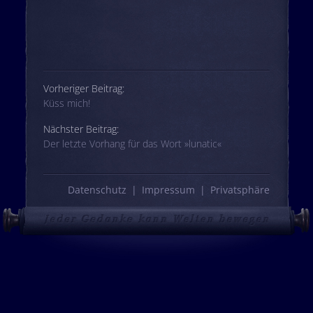
Beitrags-Navigation
Vorheriger Beitrag:
Küss mich!
Nächster Beitrag:
Der letzte Vorhang für das Wort »lunatic«
Datenschutz
Impressum
Privatsphäre