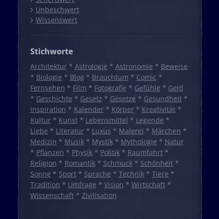
Unbeschwert
Wissenswert
Stichworte
Architektur
*
Astrologie
*
Astronomie
*
Beweise
*
Biologie
*
Blog
*
Brauchtum
*
Comic
*
Fernsehen
*
Film
*
Fotografie
*
Gefühle
*
Geld
*
Geschichte
*
Gesetz
*
Gesetze
*
Gesundheit
*
Inspiration
*
Kalender
*
Körper
*
Kreativität
*
Kultur
*
Kunst
*
Lebensmittel
*
Legende
*
Liebe
*
Literatur
*
Luxus
*
Malerei
*
Märchen
*
Medizin
*
Musik
*
Mystik
*
Mythologie
*
Natur
*
Pflanzen
*
Physik
*
Politik
*
Raumfahrt
*
Religion
*
Romantik
*
Schmuck
*
Schönheit
*
Sonne
*
Sport
*
Sprache
*
Technik
*
Tiere
*
Tradition
*
Umfrage
*
Vision
*
Wirtschaft
*
Wissenschaft
*
Zivilisation