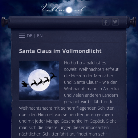
Facebook
Twitter
Start
Kalender
Memo
Wissen
Worte
Karten
DE
EN
Santa Claus im Vollmondlicht
Ho ho ho – bald ist es
soweit, Weihnachten erfreut
die Herzen der Menschen
und „Santa Claus“ – wie der
Weihnachtsmann in Amerika
und vielen anderen Ländern
genannt wird – fährt in der
Weihnachtsnacht mit seinem fliegenden Schlitten
über den Himmel, von seinen Rentieren gezogen
und mit jeder Menge Geschenke im Gepäck. Sieht
man sich die Darstellungen dieser imposanten
nächtlichen Schlittenfahrt an, findet man sehr