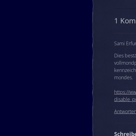
1 Kom
Sami Erfu
Dies best
vollmondp
kennzeich
mondes.
https://
disable_p
Antworte
Schrei