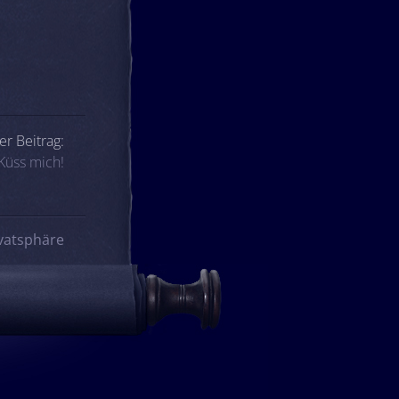
er Beitrag:
Küss mich!
vatsphäre