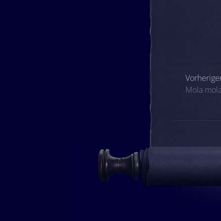
Beitrags
Vorheriger
Mola mola