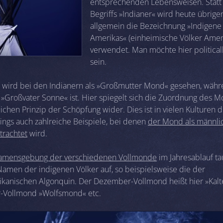
entsprechenden Lebensweisen. Statt
Begriffs »Indianer« wird heute übrige
allgemein die Bezeichnung »Indigene
Amerikas« (einheimische Völker Amer
verwendet. Man möchte hier politicall
sein.
wird bei den Indianern als »Großmutter Mond« gesehen, währ
»Großvater Sonne« ist. Hier spiegelt sich die Zuordnung des 
chen Prinzip der Schöpfung wider. Dies ist in vielen Kulturen de
dings auch zahlreiche Beispiele, bei denen
der Mond als männli
trachtet
wird.
amensgebung der verschiedenen Vollmonde
im Jahresablauf t
Namen der indigenen Völker auf, so beispielsweise die der
kanischen Algonquin. Der Dezember-Vollmond heißt hier »Kalt
r-Vollmond »Wolfsmond« etc.