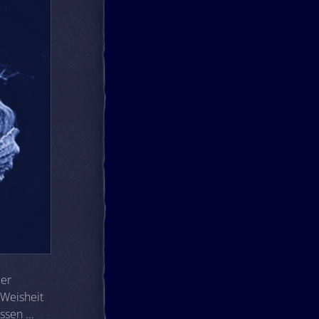
der
 Weisheit
assen …