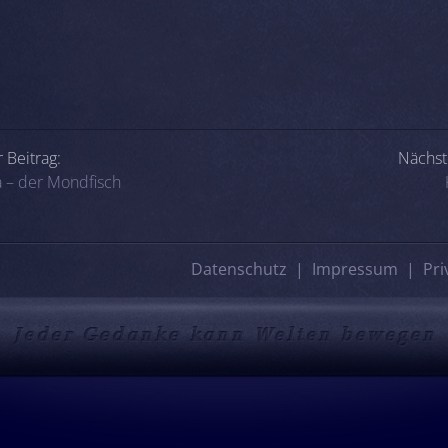
-Navigation
 Beitrag:
Nächst
 – der Mondfisch
Datenschutz
Impressum
Pri