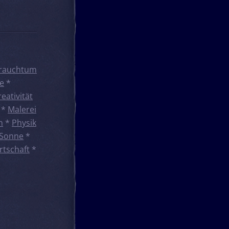
rauchtum
e
*
reativität
*
Malerei
n
*
Physik
Sonne
*
rtschaft
*