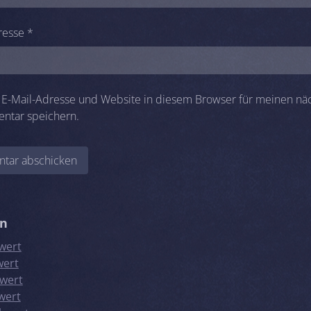
resse
*
E-Mail-Adresse und Website in diesem Browser für meinen nä
ntar speichern.
en
wert
wert
wert
wert