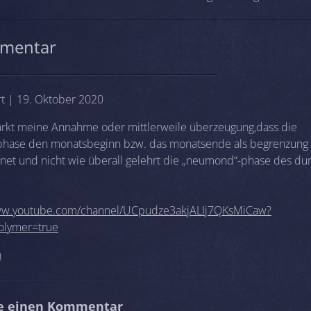
mentar
rt | 19. Oktober 2020
ärkt meine Annahme oder mittlerweile überzeugung,dass die
hase den monatsbeginn bzw. das monatsende als begrenzung
net und nicht wie überall gelehrt die „neumond“-phase des du
www.youtube.com/channel/UCpudze3akjALIj7QKsMiCaw?
olymer=true
n
be einen Kommentar