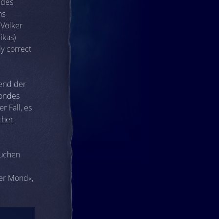
 des
ns
 Völker
ikas)
y correct
end der
Mondes
r Fall, es
cher
auchen
er Mond«,