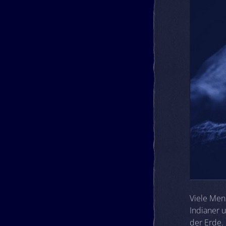
Viele Men
Indianer 
der Erde.