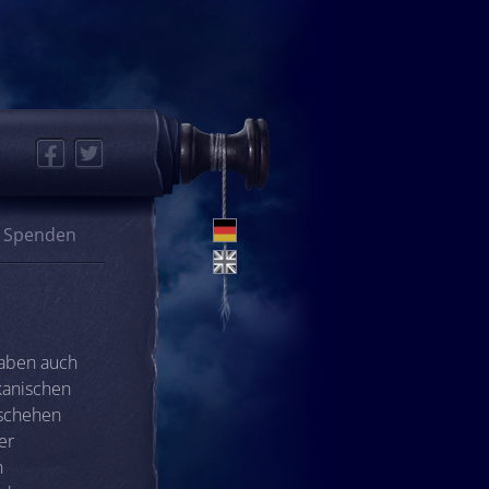
Facebook
Twitter
Spenden
haben auch
kanischen
schehen
er
n