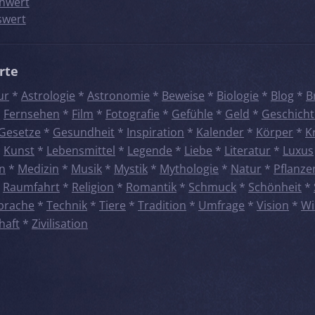
hwert
swert
rte
ur
*
Astrologie
*
Astronomie
*
Beweise
*
Biologie
*
Blog
*
B
*
Fernsehen
*
Film
*
Fotografie
*
Gefühle
*
Geld
*
Geschicht
Gesetze
*
Gesundheit
*
Inspiration
*
Kalender
*
Körper
*
K
*
Kunst
*
Lebensmittel
*
Legende
*
Liebe
*
Literatur
*
Luxus
n
*
Medizin
*
Musik
*
Mystik
*
Mythologie
*
Natur
*
Pflanze
*
Raumfahrt
*
Religion
*
Romantik
*
Schmuck
*
Schönheit
*
prache
*
Technik
*
Tiere
*
Tradition
*
Umfrage
*
Vision
*
Wi
haft
*
Zivilisation