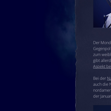
Der Mond 
Gegenpol 
zum weibli
gibt aller
Aspekt be
Bei der
N
auch die 
nordameri
der Janua