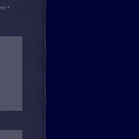
 mit
*