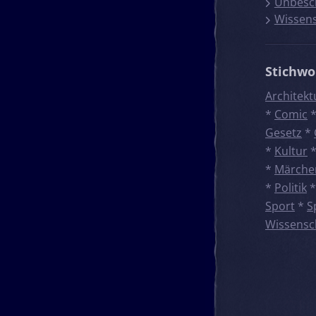
Unbesc
Wissen
Stichwo
Architekt
*
Comic
Gesetz
*
*
Kultur
*
Märche
*
Politik
Sport
*
S
Wissensc