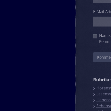
E-Mail-Ad
Name, 
Komme
Rubrik
Hörens
Lesens
Liebens
Sehens