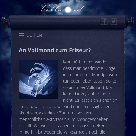
Facebook
Twitter
Start
Kalender
Memo
Wissen
Worte
Karten
DE
EN
An Vollmond zum Friseur?
Man hört immer wieder,
dass man bestimmte Dinge
in bestimmten Mondphasen
tun oder lieber lassen sollte,
so auch bei Vollmond. Man
kann daran glauben oder
nicht. Es lässt sich sicherlich
nicht beweisen und wir sind ehrlich gesagt eher
skeptisch, was diese Zuordnungen von
menschlichen Aktivitäten zum Mondgeschehen
betrifft. Wir wollen es aber nicht ausschließen –
immerhin ist weder die Wirksamkeit, noch die