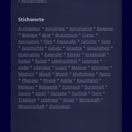
Wissenswert
Stichworte
Architektur
*
Astrologie
*
Astronomie
*
Beweise
*
Biologie
*
Blog
*
Brauchtum
*
Comic
*
Fernsehen
*
Film
*
Fotografie
*
Gefühle
*
Geld
*
Geschichte
*
Gesetz
*
Gesetze
*
Gesundheit
*
Inspiration
*
Kalender
*
Körper
*
Kreativität
*
Kultur
*
Kunst
*
Lebensmittel
*
Legende
*
Liebe
*
Literatur
*
Luxus
*
Malerei
*
Märchen
*
Medizin
*
Musik
*
Mystik
*
Mythologie
*
Natur
*
Pflanzen
*
Physik
*
Politik
*
Raumfahrt
*
Religion
*
Romantik
*
Schmuck
*
Schönheit
*
Sonne
*
Sport
*
Sprache
*
Technik
*
Tiere
*
Tradition
*
Umfrage
*
Vision
*
Wirtschaft
*
Wissenschaft
*
Zivilisation