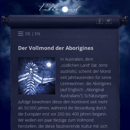
Facebook
Twitter
Start
Kalender
Memo
Wissen
Worte
Karten
DE
EN
Der Vollmond der Aborigines
In Australien, dem
„südlichen Land“ (lat.
terra
australis
), scheint der Mond
seit Jahrtausenden für seine
Ureinwohner, die Aborigines
(auf Englisch: „Aboriginal
Australians“). Schätzungen
zufolge bewohnen diese den Kontinent seit mehr
als 50.000 Jahren, während die Besiedlung durch
die Europäer erst vor 200 bis 400 Jahren begann.
Wir wollen ein paar Bezüge zum Vollmond
herstellen, die diese faszinierende Kultur mit sich