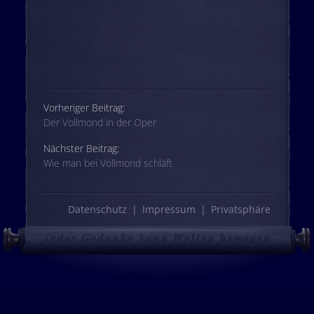
Beitrags-Navigation
Vorheriger Beitrag:
Der Vollmond in der Oper
Nächster Beitrag:
Wie man bei Vollmond schläft
Datenschutz
Impressum
Privatsphäre