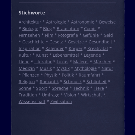
Stichworte
Architektur
*
Astrologie
*
Astronomie
*
Beweise
*
Biologie
*
Blog
*
Brauchtum
*
Comic
*
Fernsehen
*
Film
*
Fotografie
*
Gefühle
*
Geld
*
Geschichte
*
Gesetz
*
Gesetze
*
Gesundheit
*
Inspiration
*
Kalender
*
Körper
*
Kreativität
*
Kultur
*
Kunst
*
Lebensmittel
*
Legende
*
Liebe
*
Literatur
*
Luxus
*
Malerei
*
Märchen
*
Medizin
*
Musik
*
Mystik
*
Mythologie
*
Natur
*
Pflanzen
*
Physik
*
Politik
*
Raumfahrt
*
Religion
*
Romantik
*
Schmuck
*
Schönheit
*
Sonne
*
Sport
*
Sprache
*
Technik
*
Tiere
*
Tradition
*
Umfrage
*
Vision
*
Wirtschaft
*
Wissenschaft
*
Zivilisation