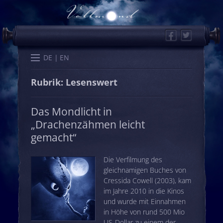
Facebook
Twitter
Start
Kalender
Memo
Wissen
Worte
Karten
DE
EN
Rubrik: Lesenswert
Das Mondlicht in
„Drachenzähmen leicht
gemacht“
Die Verfilmung des
gleichnamigen Buches von
Cressida Cowell (2003), kam
im Jahre 2010 in die Kinos
und wurde mit Einnahmen
in Höhe von rund 500 Mio
US-Dollar zu einem der