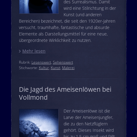
des Surrealismus. Damit
wird eine Stilrichtung in der
Kunst (und anderen
Bereichen) bezeichnet, die seit den 1920er-Jahren
versucht, traumhafte, fantastische und absurde
Elemente als Darstellungsmittel für eine neue,
übergeordnete Wirklichkeit zu nutzen.
Mehr lesen
Rubrik:
Lesenswert
,
Sehenswert
Stichworte:
Kultur
,
Kunst
,
Malerei
Die Jagd des Ameisenlöwen bei
Vollmond
Der Ameisenlöwe ist die
Larve der Ameisenjungfer,
die zu den Netzflüglern
gehört. Dieses Insekt wird
bis zu 1,5 cm groß und fällt