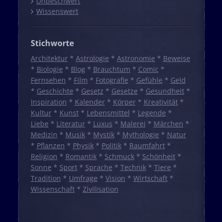
Unbeschwert
Wissenswert
Stichworte
Architektur
*
Astrologie
*
Astronomie
*
Beweise
*
Biologie
*
Blog
*
Brauchtum
*
Comic
*
Fernsehen
*
Film
*
Fotografie
*
Gefühle
*
Geld
*
Geschichte
*
Gesetz
*
Gesetze
*
Gesundheit
*
Inspiration
*
Kalender
*
Körper
*
Kreativität
*
Kultur
*
Kunst
*
Lebensmittel
*
Legende
*
Liebe
*
Literatur
*
Luxus
*
Malerei
*
Märchen
*
Medizin
*
Musik
*
Mystik
*
Mythologie
*
Natur
*
Pflanzen
*
Physik
*
Politik
*
Raumfahrt
*
Religion
*
Romantik
*
Schmuck
*
Schönheit
*
Sonne
*
Sport
*
Sprache
*
Technik
*
Tiere
*
Tradition
*
Umfrage
*
Vision
*
Wirtschaft
*
Wissenschaft
*
Zivilisation