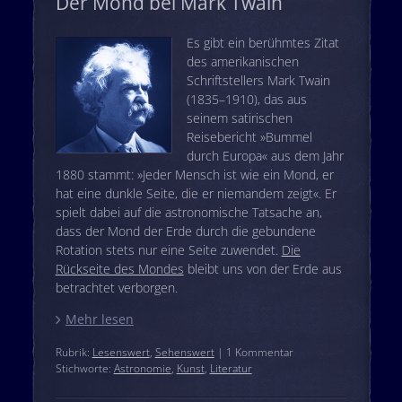
Der Mond bei Mark Twain
Es gibt ein berühmtes Zitat
des amerikanischen
Schriftstellers Mark Twain
(1835–1910), das aus
seinem satirischen
Reisebericht »Bummel
durch Europa« aus dem Jahr
1880 stammt: »Jeder Mensch ist wie ein Mond, er
hat eine dunkle Seite, die er niemandem zeigt«. Er
spielt dabei auf die astronomische Tatsache an,
dass der Mond der Erde durch die gebundene
Rotation stets nur eine Seite zuwendet.
Die
Rückseite des Mondes
bleibt uns von der Erde aus
betrachtet verborgen.
Mehr lesen
Rubrik:
Lesenswert
,
Sehenswert
| 1 Kommentar
Stichworte:
Astronomie
,
Kunst
,
Literatur