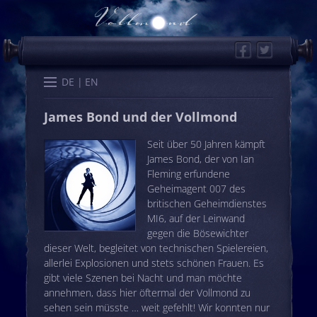
Facebook
Twitter
Start
Kalender
Memo
Wissen
Worte
Karten
DE
EN
James Bond und der Vollmond
Seit über 50 Jahren kämpft
James Bond, der von Ian
Fleming erfundene
Geheimagent 007 des
britischen Geheimdienstes
MI6, auf der Leinwand
gegen die Bösewichter
dieser Welt, begleitet von technischen Spielereien,
allerlei Explosionen und stets schönen Frauen. Es
gibt viele Szenen bei Nacht und man möchte
annehmen, dass hier öftermal der Vollmond zu
sehen sein müsste … weit gefehlt! Wir konnten nur