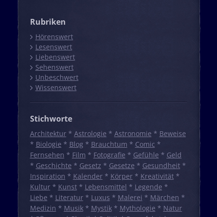
Rubriken
Hörenswert
Lesenswert
Liebenswert
Sehenswert
Unbeschwert
Wissenswert
Stichworte
Architektur
*
Astrologie
*
Astronomie
*
Beweise
*
Biologie
*
Blog
*
Brauchtum
*
Comic
*
Fernsehen
*
Film
*
Fotografie
*
Gefühle
*
Geld
*
Geschichte
*
Gesetz
*
Gesetze
*
Gesundheit
*
Inspiration
*
Kalender
*
Körper
*
Kreativität
*
Kultur
*
Kunst
*
Lebensmittel
*
Legende
*
Liebe
*
Literatur
*
Luxus
*
Malerei
*
Märchen
*
Medizin
*
Musik
*
Mystik
*
Mythologie
*
Natur