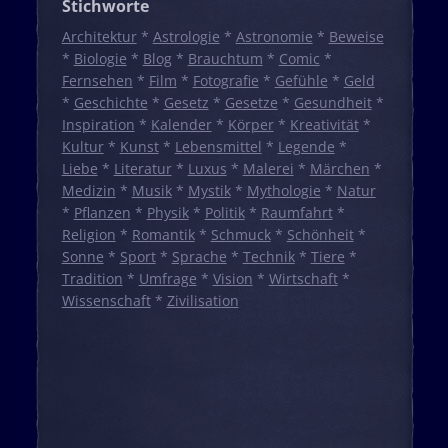
Stichworte
Architektur
*
Astrologie
*
Astronomie
*
Beweise
*
Biologie
*
Blog
*
Brauchtum
*
Comic
*
Fernsehen
*
Film
*
Fotografie
*
Gefühle
*
Geld
*
Geschichte
*
Gesetz
*
Gesetze
*
Gesundheit
*
Inspiration
*
Kalender
*
Körper
*
Kreativität
*
Kultur
*
Kunst
*
Lebensmittel
*
Legende
*
Liebe
*
Literatur
*
Luxus
*
Malerei
*
Märchen
*
Medizin
*
Musik
*
Mystik
*
Mythologie
*
Natur
*
Pflanzen
*
Physik
*
Politik
*
Raumfahrt
*
Religion
*
Romantik
*
Schmuck
*
Schönheit
*
Sonne
*
Sport
*
Sprache
*
Technik
*
Tiere
*
Tradition
*
Umfrage
*
Vision
*
Wirtschaft
*
Wissenschaft
*
Zivilisation