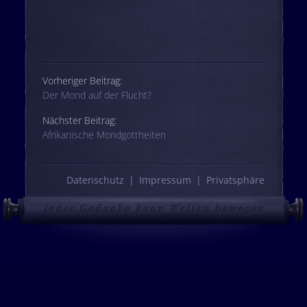
Beitrags-Navigation
Vorheriger Beitrag:
Der Mond auf der Flucht?
Nächster Beitrag:
Afrikanische Mondgottheiten
Datenschutz
Impressum
Privatsphäre