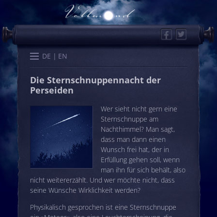
Facebook
Twitter
Start
Kalender
Memo
Wissen
Worte
Karten
DE
EN
Die Sternschnuppennacht der
Perseiden
Wer sieht nicht gern eine
Sternschnuppe am
Nachthimmel? Man sagt,
dass man dann einen
Wunsch frei hat, der in
Erfüllung gehen soll, wenn
man ihn für sich behält, also
nicht weitererzählt. Und wer möchte nicht, dass
seine Wünsche Wirklichkeit werden?
Physikalisch gesprochen ist eine Sternschnuppe