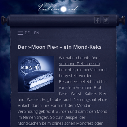
Facebook
Twitter
Start
Kalender
Memo
Wissen
Worte
Karten
DE
EN
Der »Moon Pie« – ein Mond-Keks
Wir haben bereits über
Vollmond-Delikatessen
berichtet, die bei Vollmond
hergestellt werden.
Besonders beliebt sind hier
vor allem Vollmond-Brot, -
Käse, -Wurst, -Kaffee, -Bier
und -Wasser. Es gibt aber auch Nahrungsmittel die
einfach durch ihre Form mit dem Mond in
Verbindung gebracht wurden und damit den Mond
im Namen tragen. So zum Beispiel der
Mondkuchen beim chinesischen Mondfest
oder