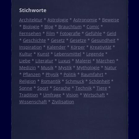
Stichworte
Architektur
*
Astrologie
*
Astronomie
*
Beweise
*
Biologie
*
Blog
*
Brauchtum
*
Comic
*
Fernsehen
*
Film
*
Fotografie
*
Gefühle
*
Geld
*
Geschichte
*
Gesetz
*
Gesetze
*
Gesundheit
*
Inspiration
*
Kalender
*
Körper
*
Kreativität
*
Kultur
*
Kunst
*
Lebensmittel
*
Legende
*
Liebe
*
Literatur
*
Luxus
*
Malerei
*
Märchen
*
Medizin
*
Musik
*
Mystik
*
Mythologie
*
Natur
*
Pflanzen
*
Physik
*
Politik
*
Raumfahrt
*
Religion
*
Romantik
*
Schmuck
*
Schönheit
*
Sonne
*
Sport
*
Sprache
*
Technik
*
Tiere
*
Tradition
*
Umfrage
*
Vision
*
Wirtschaft
*
Wissenschaft
*
Zivilisation