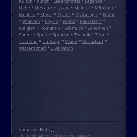
Kultur
*
Kunst
*
Lebensmittel
*
Legende
*
Liebe
*
Literatur
*
Luxus
*
Malerei
*
Märchen
*
Medizin
*
Musik
*
Mystik
*
Mythologie
*
Natur
*
Pflanzen
*
Physik
*
Politik
*
Raumfahrt
*
Religion
*
Romantik
*
Schmuck
*
Schönheit
*
Sonne
*
Sport
*
Sprache
*
Technik
*
Tiere
*
Tradition
*
Umfrage
*
Vision
*
Wirtschaft
*
Wissenschaft
*
Zivilisation
Beitrags-Navigation
Vorheriger Beitrag:
„Tsukimi“: Mond-Betrachtung in Japan