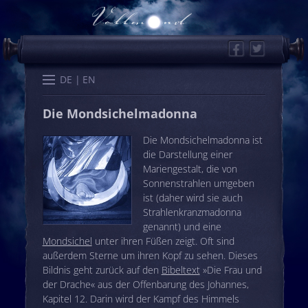
Facebook
Twitter
Start
Kalender
Memo
Wissen
Worte
Karten
DE
EN
Die Mondsichelmadonna
Die Mondsichelmadonna ist
die Darstellung einer
Mariengestalt, die von
Sonnenstrahlen umgeben
ist (daher wird sie auch
Strahlenkranzmadonna
genannt) und eine
Mondsichel
unter ihren Füßen zeigt. Oft sind
außerdem Sterne um ihren Kopf zu sehen. Dieses
Bildnis geht zurück auf den
Bibeltext
»Die Frau und
der Drache« aus der Offenbarung des Johannes,
Kapitel 12. Darin wird der Kampf des Himmels