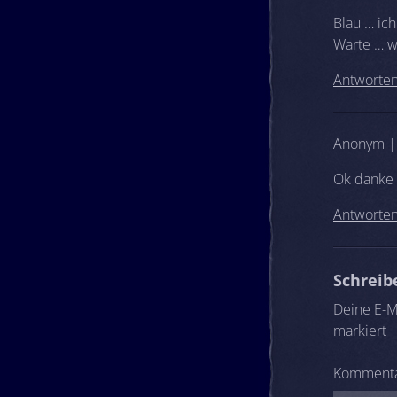
Blau … ich
Warte … wi
Antworte
Anonym |
Ok danke
Antworte
Schrei
Deine E-Ma
markiert
Komment