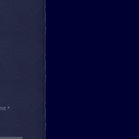
 mit
*