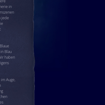
dere
nerie in
ilmszenen
h jede
ie
t
„Blaue
in Blau
Wir haben
rigens
 im Auge,
n
ng
bchen
es