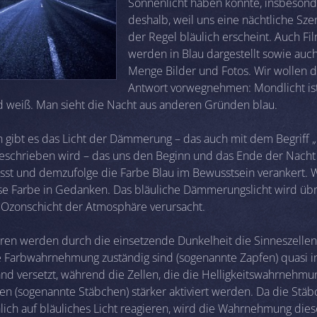
Sonnenlicht haben könnte, insbeson
deshalb, weil uns eine nächtliche Sze
der Regel bläulich erscheint. Auch F
werden in Blau dargestellt sowie auc
Menge Bilder und Fotos. Wir wollen d
Antwort vorwegnehmen: Mondlicht is
 weiß. Man sieht die Nacht aus anderen Gründen blau.
 gibt es das Licht der Dämmerung – das auch mit dem Begriff 
eschrieben wird – das uns den Beginn und das Ende der Nacht 
ässt und demzufolge die Farbe Blau im Bewusstsein verankert. 
se Farbe in Gedanken. Das bläuliche Dämmerungslicht wird üb
 Ozonschicht der Atmosphäre verursacht.
en werden durch die einsetzende Dunkelheit die Sinneszellen
ie Farbwahrnehmung zuständig sind (sogenannte Zapfen) quasi i
nd versetzt, während die Zellen, die die Helligkeitswahrnehmu
en (sogenannte Stäbchen) stärker aktiviert werden. Da die Stä
lich auf bläuliches Licht reagieren, wird die Wahrnehmung dies