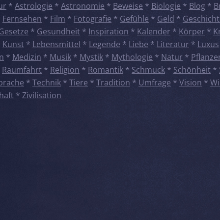
ur
*
Astrologie
*
Astronomie
*
Beweise
*
Biologie
*
Blog
*
B
*
Fernsehen
*
Film
*
Fotografie
*
Gefühle
*
Geld
*
Geschicht
Gesetze
*
Gesundheit
*
Inspiration
*
Kalender
*
Körper
*
K
*
Kunst
*
Lebensmittel
*
Legende
*
Liebe
*
Literatur
*
Luxus
n
*
Medizin
*
Musik
*
Mystik
*
Mythologie
*
Natur
*
Pflanze
*
Raumfahrt
*
Religion
*
Romantik
*
Schmuck
*
Schönheit
*
prache
*
Technik
*
Tiere
*
Tradition
*
Umfrage
*
Vision
*
Wi
haft
*
Zivilisation