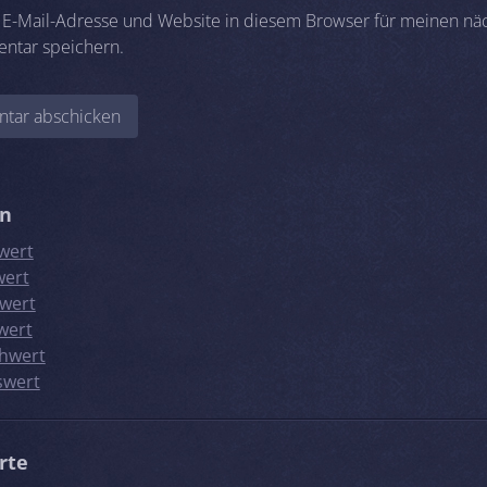
E-Mail-Adresse und Website in diesem Browser für meinen nä
ntar speichern.
en
wert
wert
wert
wert
hwert
swert
rte