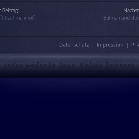
-Navigation
 Beitrag:
Nächst
ifft Rachmaninoff
Batman und der
Datenschutz
Impressum
Pri