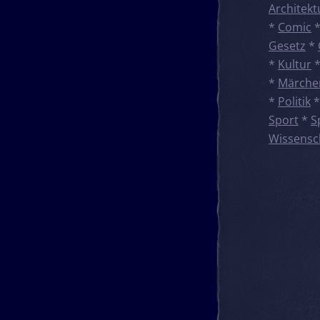
Architekt
*
Comic
Gesetz
*
*
Kultur
*
Märche
*
Politik
Sport
*
S
Wissensc