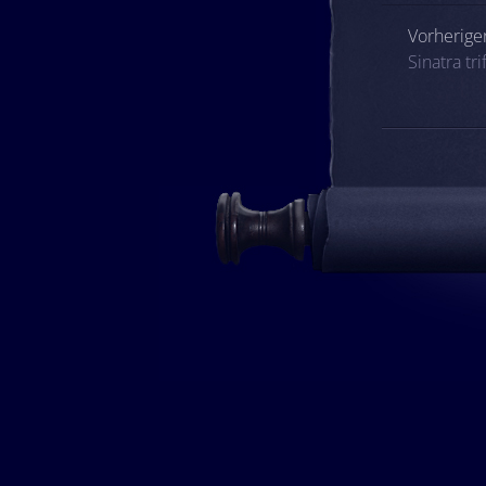
Beitrags
Vorheriger
Sinatra tr