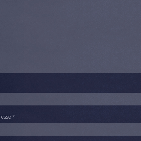
resse
*