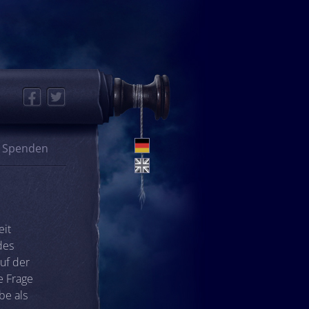
Facebook
Twitter
Spenden
eit
des
uf der
e Frage
be als