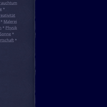
rauchtum
e
*
reativität
*
Malerei
n
*
Physik
Sonne
*
rtschaft
*