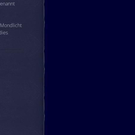
benannt
 Mondlicht
dies