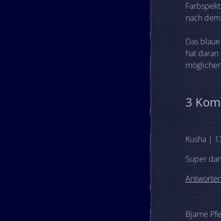
Farbspekt
nach dem 
Das blaue
hat daran 
möglicher
3 Kom
Kusha | 1
Super dank
Antworte
Bjarne Pf