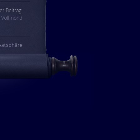
er Beitrag:
 Vollmond
vatsphäre