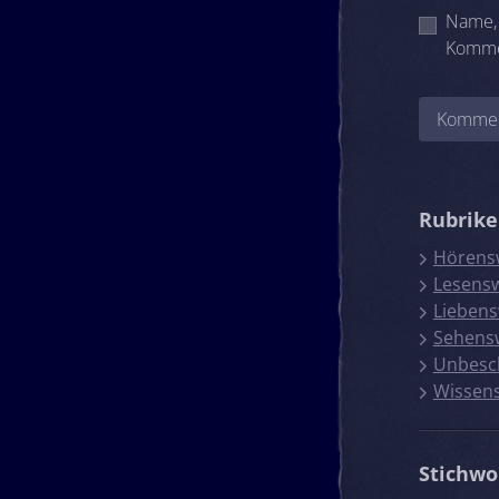
Name, 
Komme
Rubrik
Hörens
Lesens
Liebens
Sehens
Unbesc
Wissen
Stichwo