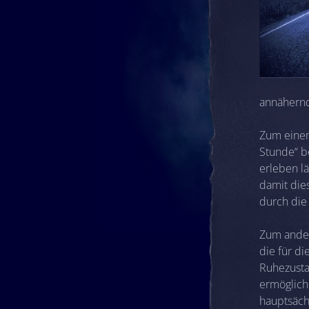
annähernd
Zum einen
Stunde“ b
erleben l
damit die
durch die
Zum ander
die für d
Ruhezusta
ermöglich
hauptsäch