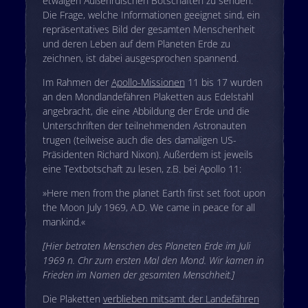
etwaigen Außerirdischen Botschaften zu senden.
Die Frage, welche Informationen geeignet sind, ein
repräsentatives Bild der gesamten Menschenheit
und deren Leben auf dem Planeten Erde zu
zeichnen, ist dabei ausgesprochen spannend.
Im Rahmen der
Apollo-Missionen
11 bis 17 wurden
an den Mondlandefähren Plaketten aus Edelstahl
angebracht, die eine Abbildung der Erde und die
Unterschriften der teilnehmenden Astronauten
trugen (teilweise auch die des damaligen US-
Präsidenten Richard Nixon). Außerdem ist jeweils
eine Textbotschaft zu lesen, z.B. bei Apollo 11:
»Here men from the planet Earth first set foot upon
the Moon July 1969, A.D. We came in peace for all
mankind.«
[Hier betraten Menschen des Planeten Erde im Juli
1969 n. Chr zum ersten Mal den Mond. Wir kamen in
Frieden im Namen der gesamten Menschheit.]
Die Plaketten
verblieben mitsamt der Landefähren