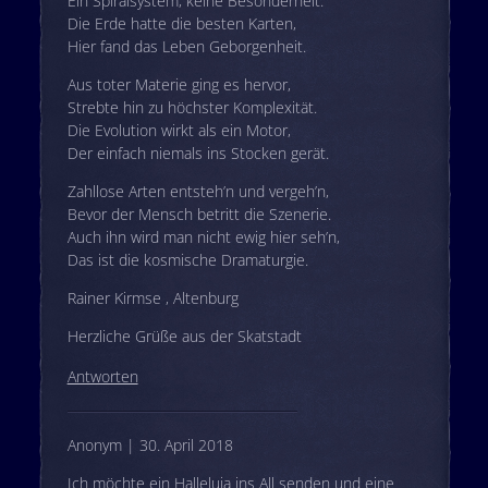
Ein Spiralsystem, keine Besonderheit.
Die Erde hatte die besten Karten,
Hier fand das Leben Geborgenheit.
Aus toter Materie ging es hervor,
Strebte hin zu höchster Komplexität.
Die Evolution wirkt als ein Motor,
Der einfach niemals ins Stocken gerät.
Zahllose Arten entsteh’n und vergeh’n,
Bevor der Mensch betritt die Szenerie.
Auch ihn wird man nicht ewig hier seh’n,
Das ist die kosmische Dramaturgie.
Rainer Kirmse , Altenburg
Herzliche Grüße aus der Skatstadt
Antworten
Anonym | 30. April 2018
Ich möchte ein Halleluja ins All senden und eine