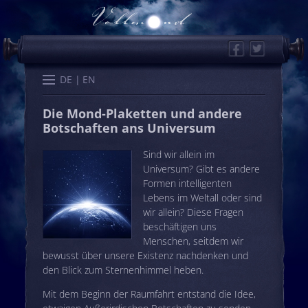
Facebook
Twitter
Start
Kalender
Memo
Wissen
Worte
Karten
DE
EN
Die Mond-Plaketten und andere
Botschaften ans Universum
Sind wir allein im
Universum? Gibt es andere
Formen intelligenten
Lebens im Weltall oder sind
wir allein? Diese Fragen
beschäftigen uns
Menschen, seitdem wir
bewusst über unsere Existenz nachdenken und
den Blick zum Sternenhimmel heben.
Mit dem Beginn der Raumfahrt entstand die Idee,