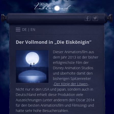
Facebook
Twitter
Start
Kalender
Memo
Wissen
Worte
Karten
DE
EN
Der Vollmond in „Die Eiskönigin“
Dieser Animationsfilm aus
dem Jahr 2013 ist der bisher
erfolgreichste Film der
Disney Animation Studios
und überholte damit den
bisherigen Spitzenreiter
„
Der König der Löwen
„.
Nicht nur in den USA und Japan, sondern auch in
Deutschland erhielt diese Produktion viele
Auszeichnungen (unter anderem den Oscar 2014
für den besten Animationsfilm und Filmsong) und
hatte sehr hohe Besucherzahlen.