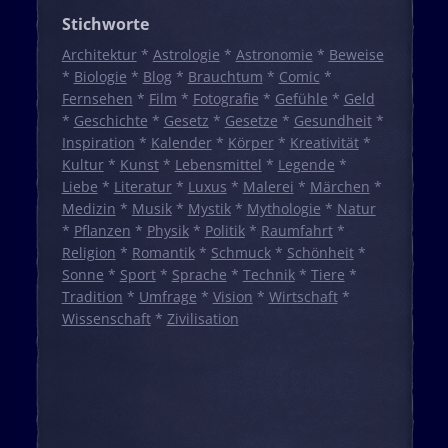
Stichworte
Architektur
*
Astrologie
*
Astronomie
*
Beweise
*
Biologie
*
Blog
*
Brauchtum
*
Comic
*
Fernsehen
*
Film
*
Fotografie
*
Gefühle
*
Geld
*
Geschichte
*
Gesetz
*
Gesetze
*
Gesundheit
*
Inspiration
*
Kalender
*
Körper
*
Kreativität
*
Kultur
*
Kunst
*
Lebensmittel
*
Legende
*
Liebe
*
Literatur
*
Luxus
*
Malerei
*
Märchen
*
Medizin
*
Musik
*
Mystik
*
Mythologie
*
Natur
*
Pflanzen
*
Physik
*
Politik
*
Raumfahrt
*
Religion
*
Romantik
*
Schmuck
*
Schönheit
*
Sonne
*
Sport
*
Sprache
*
Technik
*
Tiere
*
Tradition
*
Umfrage
*
Vision
*
Wirtschaft
*
Wissenschaft
*
Zivilisation