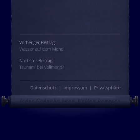
Beitrags-Navigation
Vorheriger Beitrag:
Wasser auf dem Mond
Nächster Beitrag:
Tsunami bei Vollmond?
Datenschutz
Impressum
Privatsphäre