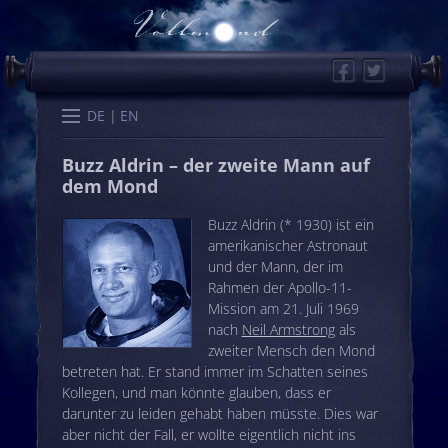
Facebook
Twitter
Start
Kalender
Memo
Wissen
Worte
Karten
DE
EN
Buzz Aldrin – der zweite Mann auf
dem Mond
Buzz Aldrin (* 1930) ist ein
amerikanischer Astronaut
und der Mann, der im
Rahmen der Apollo-11-
Mission am 21. Juli 1969
nach
Neil Armstrong
als
zweiter Mensch den Mond
betreten hat. Er stand immer im Schatten seines
Kollegen, und man könnte glauben, dass er
darunter zu leiden gehabt haben müsste. Dies war
aber nicht der Fall, er wollte eigentlich nicht ins