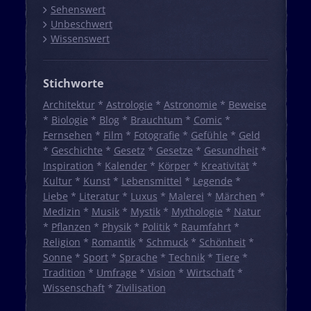
Sehenswert
Unbeschwert
Wissenswert
Stichworte
Architektur
*
Astrologie
*
Astronomie
*
Beweise
*
Biologie
*
Blog
*
Brauchtum
*
Comic
*
Fernsehen
*
Film
*
Fotografie
*
Gefühle
*
Geld
*
Geschichte
*
Gesetz
*
Gesetze
*
Gesundheit
*
Inspiration
*
Kalender
*
Körper
*
Kreativität
*
Kultur
*
Kunst
*
Lebensmittel
*
Legende
*
Liebe
*
Literatur
*
Luxus
*
Malerei
*
Märchen
*
Medizin
*
Musik
*
Mystik
*
Mythologie
*
Natur
*
Pflanzen
*
Physik
*
Politik
*
Raumfahrt
*
Religion
*
Romantik
*
Schmuck
*
Schönheit
*
Sonne
*
Sport
*
Sprache
*
Technik
*
Tiere
*
Tradition
*
Umfrage
*
Vision
*
Wirtschaft
*
Wissenschaft
*
Zivilisation