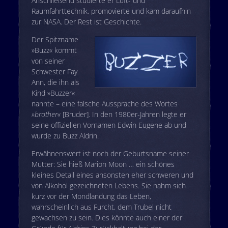
Anschließend studierte er Luft- und
Raumfahrttechnik, promovierte und kam daraufhin
zur NASA. Der Rest ist Geschichte.
Der Spitzname
»Buzz« kommt
von seiner
Schwester Fay
Ann, die ihn als
Kind »Buzzer«
nannte – eine falsche Aussprache des Wortes
»brother«
[Bruder]. In den 1980er-Jahren legte er
seine offiziellen Vornamen Edwin Eugene ab und
wurde zu Buzz Aldrin.
Erwähnenswert ist noch der Geburtsname seiner
Mutter: Sie hieß Marion Moon … ein schönes
kleines Detail eines ansonsten eher schweren und
von Alkohol gezeichneten Lebens. Sie nahm sich
kurz vor der Mondlandung das Leben,
wahrscheinlich aus Furcht, dem Trubel nicht
gewachsen zu sein. Dies könnte auch einer der