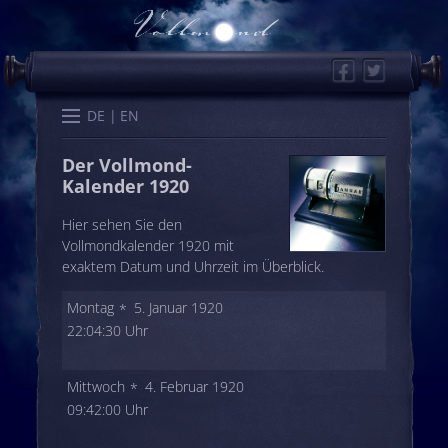
Facebook
Twitter
Start
Kalender
Memo
Wissen
Worte
Karten
DE
EN
Der Vollmond-
Kalender 1920
Hier sehen Sie den
Vollmondkalender 1920 mit
exaktem Datum und Uhrzeit im Überblick.
Montag
5. Januar 1920
22:04:30 Uhr
Mittwoch
4. Februar 1920
09:42:00 Uhr