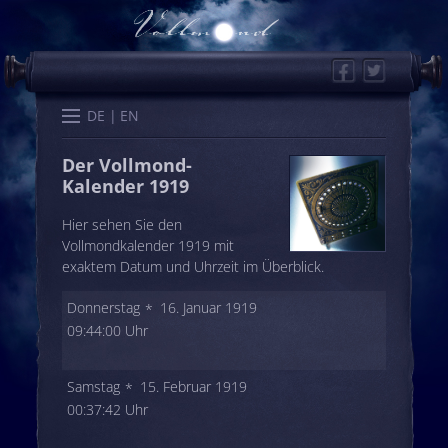
Facebook
Twitter
Start
Kalender
Memo
Wissen
Worte
Karten
DE
EN
Der Vollmond-
Kalender 1919
Hier sehen Sie den
Vollmondkalender 1919 mit
exaktem Datum und Uhrzeit im Überblick.
Donnerstag
16. Januar 1919
09:44:00 Uhr
Samstag
15. Februar 1919
00:37:42 Uhr