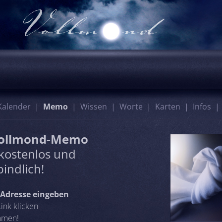
Kalender
Memo
Wissen
Worte
Karten
Infos
Vollmond-Memo
kostenlos und
indlich!
l-Adresse eingeben
Link klicken
mmen!