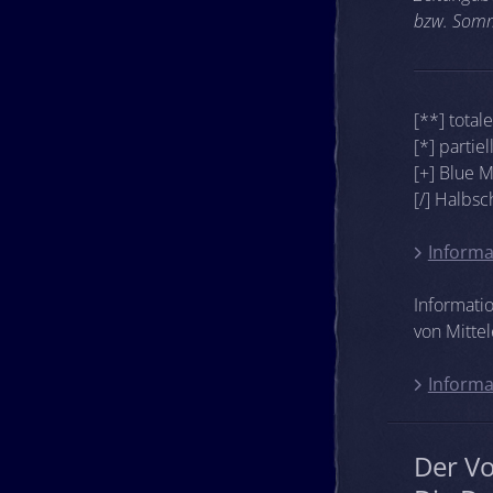
bzw. Somm
[**] total
[*] partie
[+] Blue 
[/] Halbs
Informa
Informati
von Mittel
Informa
Der V