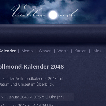
Kalender
Memo
Wissen
Worte
Karten
Infos
ollmond-Kalender 2048
n Sie den Vollmondkalender 2048 mit
atum und Uhrzeit im Überblick.
1. Januar 2048
07:57:12 Uhr
[**]
31. Januar 2048
01:14:24 Uhr