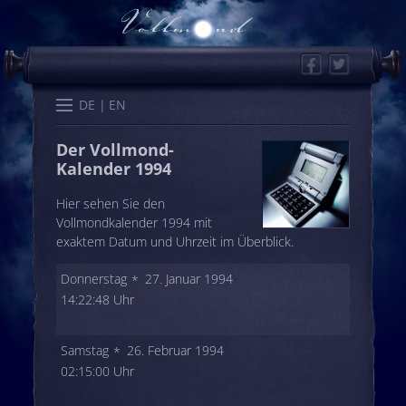
Facebook
Twitter
Start
Kalender
Memo
Wissen
Worte
Karten
DE
EN
Der Vollmond-
Kalender 1994
Hier sehen Sie den
Vollmondkalender 1994 mit
exaktem Datum und Uhrzeit im Überblick.
Donnerstag
27. Januar 1994
14:22:48 Uhr
Samstag
26. Februar 1994
02:15:00 Uhr