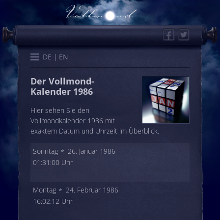
Facebook
Twitter
Start
Kalender
Memo
Wissen
Worte
Karten
DE
EN
Der Vollmond-
Kalender 1986
Hier sehen Sie den
Vollmondkalender 1986 mit
exaktem Datum und Uhrzeit im Überblick.
Sonntag
26. Januar 1986
01:31:00 Uhr
Montag
24. Februar 1986
16:02:12 Uhr