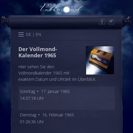
Facebook
Twitter
Start
Kalender
Memo
Wissen
Worte
Karten
DE
EN
Der Vollmond-
Kalender 1965
Hier sehen Sie den
Vollmondkalender 1965 mit
exaktem Datum und Uhrzeit im Überblick.
Sonntag
17. Januar 1965
14:37:18 Uhr
Dienstag
16. Februar 1965
01:26:36 Uhr