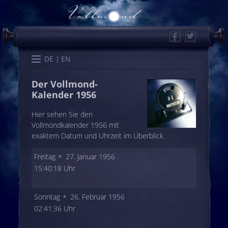
Facebook
Twitter
Start
Kalender
Memo
Wissen
Worte
Karten
DE
EN
Der Vollmond-
Kalender 1956
Hier sehen Sie den
Vollmondkalender 1956 mit
exaktem Datum und Uhrzeit im Überblick.
Freitag
27. Januar 1956
15:40:18 Uhr
Sonntag
26. Februar 1956
02:41:36 Uhr