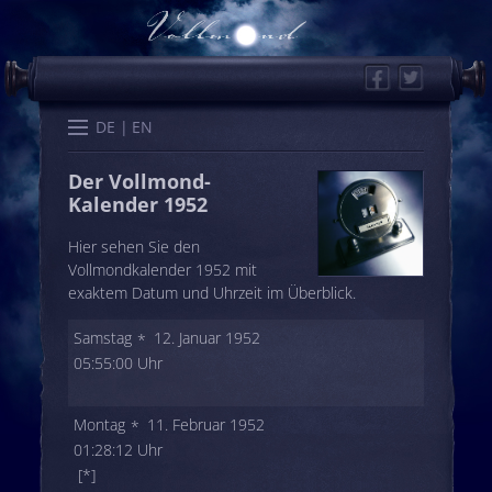
Facebook
Twitter
Start
Kalender
Memo
Wissen
Worte
Karten
DE
EN
Der Vollmond-
Kalender 1952
Hier sehen Sie den
Vollmondkalender 1952 mit
exaktem Datum und Uhrzeit im Überblick.
Samstag
12. Januar 1952
05:55:00 Uhr
Montag
11. Februar 1952
01:28:12 Uhr
[*]