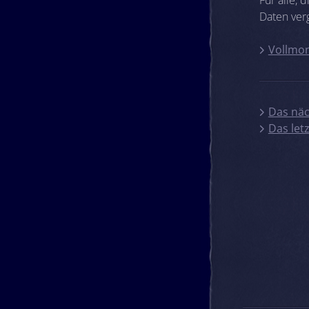
Daten ver
Vollmon
Das näc
Das let