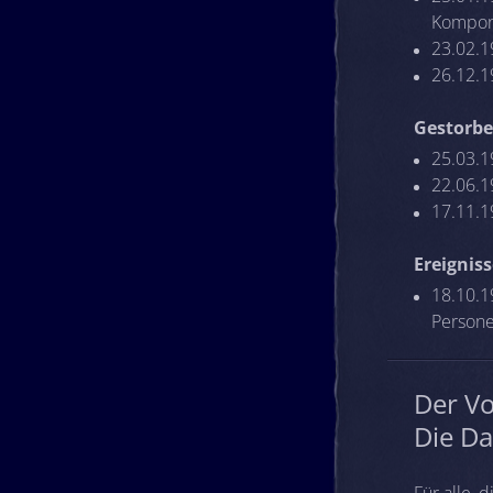
Komponi
23.02.1
26.12.1
Gestorbe
25.03.1
22.06.1
17.11.1
Ereignis
18.10.19
Persone
Der V
Die Da
Für alle,