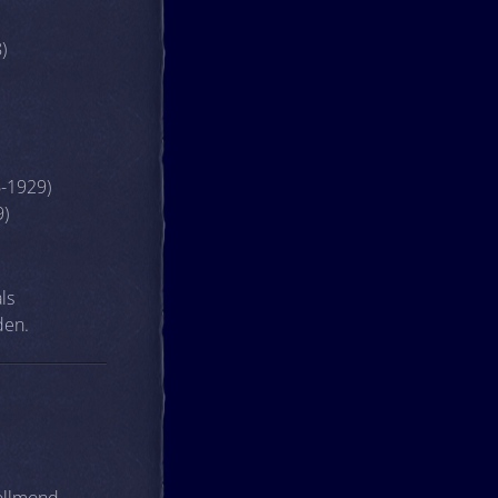
)
6-1929)
9)
ls
den.
ollmond-