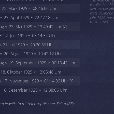
Tischkalender 
versilbertem Me
25. März 1929
08:46:06 Uhr
den 1920er-Jah
erste Vollmon
23. April 1929
22:47:18 Uhr
Jahr 1920 war
05.01.1920.
ag
23. Mai 1929
13:49:42 Uhr
[/]
22. Juni 1929
05:14:54 Uhr
21. Juli 1929
20:20:36 Uhr
20. August 1929
10:42:12 Uhr
ag
19. September 1929
00:15:42 Uhr
18. Oktober 1929
13:05:48 Uhr
17. November 1929
01:14:06 Uhr
[/]
16. Dezember 1929
12:38:06 Uhr
n jeweils in mitteleuropäischer Zeit (MEZ)