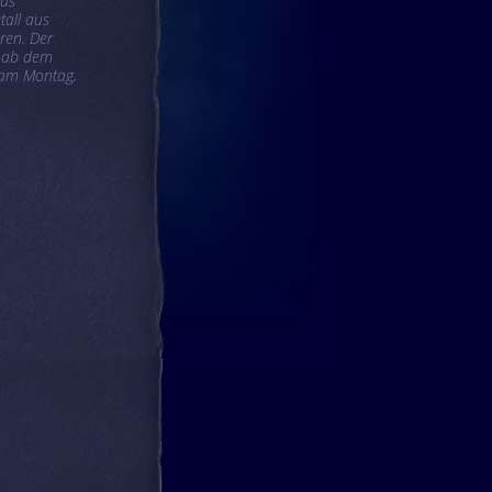
aus
tall aus
ren. Der
d ab dem
 am Montag,