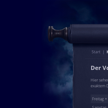
Start
Der V
Hier sehe
exaktem D
Freitag
Samstag