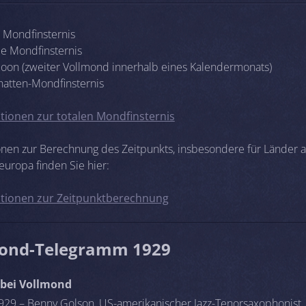
e Mondfinsternis
lle Mondfinsternis
Moon (zweiter Vollmond innerhalb eines Kalendermonats)
chatten-Mondfinsternis
tionen zur totalen Mondfinsternis
onen zur Berechnung des Zeitpunkts, insbesondere für Länder 
europa finden Sie hier:
tionen zur Zeitpunktberechnung
ond-Telegramm 1929
bei Vollmond
929 – Benny Golson, US-amerikanischer Jazz-Tenorsaxophonist,