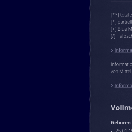
[**] total
[*] partie
[+] Blue 
[/] Halbs
Informa
Informati
von Mittel
Informa
Vollm
Geboren 
25.01.1