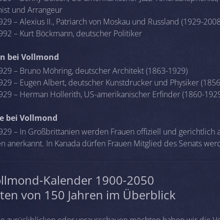
st und Arrangeur
929 – Alexius II., Patriarch von Moskau und Russland (1929-2008
992 – Kurt Böckmann, deutscher Politiker
n bei Vollmond
929 – Bruno Möhring, deutscher Architekt (1863-1929)
929 – Eugen Albert, deutscher Kunstdrucker und Physiker (185
929 – Herman Hollerith, US-amerikanischer Erfinder (1860-192
se bei Vollmond
29 – In Großbrittanien werden Frauen offiziell und gerichtlich a
n anerkannt. In Kanada dürfen Frauen Mitglied des Senats wer
ollmond-Kalender 1900-2050
ten von 150 Jahren im Überblick
 die zurückblicken oder vorausschauen möchten haben wir die V