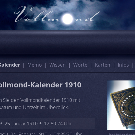
Kalender
Memo
Wissen
Worte
Karten
Infos
ollmond-Kalender 1910
n Sie den Vollmondkalender 1910 mit
atum und Uhrzeit im Überblick.
25. Januar 1910
12:50:24 Uhr
ag
24. Februar 1910
04:35:30 Uhr