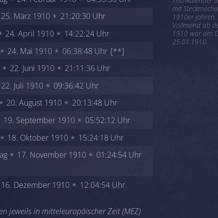
Tischkalender 
mit Steckmecha
25. März 1910
21:20:30 Uhr
1910er-Jahren. 
Vollmond ab d
24. April 1910
14:22:24 Uhr
1910 war am D
25.01.1910.
24. Mai 1910
06:38:48 Uhr
[**]
22. Juni 1910
21:11:36 Uhr
22. Juli 1910
09:36:42 Uhr
20. August 1910
20:13:48 Uhr
19. September 1910
05:52:12 Uhr
18. Oktober 1910
15:24:18 Uhr
ag
17. November 1910
01:24:54 Uhr
16. Dezember 1910
12:04:54 Uhr
n jeweils in mitteleuropäischer Zeit (MEZ)