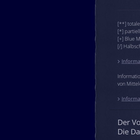
[**] total
[*] partie
[+] Blue 
[/] Halbs
Informa
Informati
von Mittel
Informa
Der V
Die Da