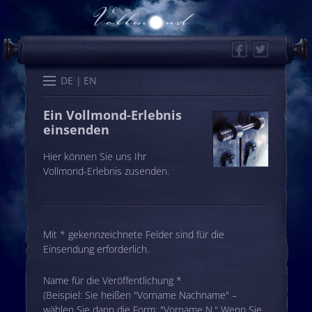
Facebook
Twitter
Start
Kalender
Memo
Wissen
Worte
Karten
DE
EN
Ein Vollmond-Erlebnis
einsenden
Hier können Sie uns Ihr
Vollmond-Erlebnis zusenden.
Mit * gekennzeichnete Felder sind für die
Einsendung erforderlich.
Name für die Veröffentlichung *
(Beispiel: Sie heißen "Vorname Nachname" –
wählen Sie dann die Form: "Vorname N." Wenn Sie