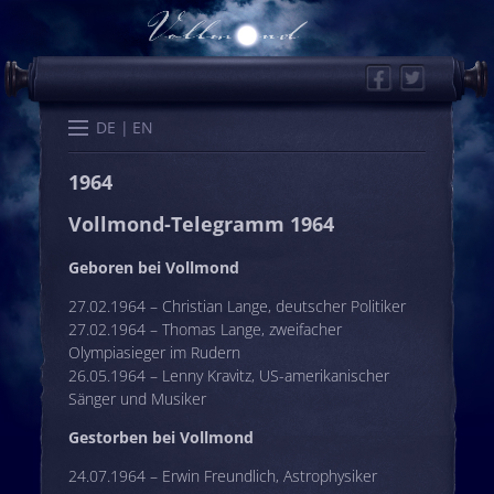
Facebook
Twitter
Start
Kalender
Memo
Wissen
Worte
Karten
DE
EN
1964
Vollmond-Telegramm 1964
Geboren bei Vollmond
27.02.1964 – Christian Lange, deutscher Politiker
27.02.1964 – Thomas Lange, zweifacher
Olympiasieger im Rudern
26.05.1964 – Lenny Kravitz, US-amerikanischer
Sänger und Musiker
Gestorben bei Vollmond
24.07.1964 – Erwin Freundlich, Astrophysiker