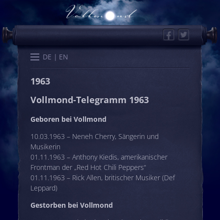
Facebook
Twitter
Start
Kalender
Memo
Wissen
Worte
Karten
DE
EN
1963
Vollmond-Telegramm 1963
Geboren bei Vollmond
10.03.1963 – Neneh Cherry, Sängerin und
Musikerin
01.11.1963 – Anthony Kiedis, amerikanischer
Frontman der „Red Hot Chili Peppers“
01.11.1963 – Rick Allen, britischer Musiker (Def
Leppard)
Gestorben bei Vollmond