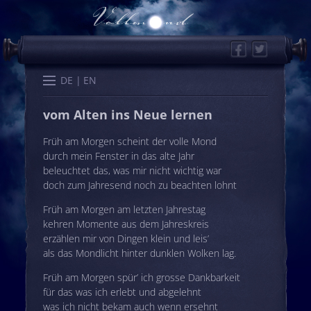
Facebook
Twitter
Start
Kalender
Memo
Wissen
Worte
Karten
DE
EN
vom Alten ins Neue lernen
Früh am Morgen scheint der volle Mond
durch mein Fenster in das alte Jahr
beleuchtet das, was mir nicht wichtig war
doch zum Jahresend noch zu beachten lohnt
Früh am Morgen am letzten Jahrestag
kehren Momente aus dem Jahreskreis
erzählen mir von Dingen klein und leis’
als das Mondlicht hinter dunklen Wolken lag.
Früh am Morgen spür’ ich grosse Dankbarkeit
für das was ich erlebt und abgelehnt
was ich nicht bekam auch wenn ersehnt