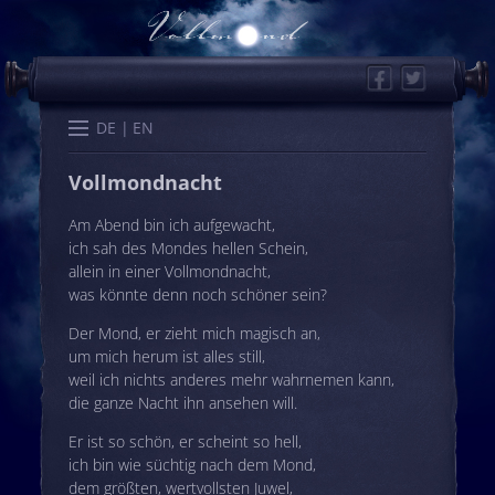
Facebook
Twitter
Start
Kalender
Memo
Wissen
Worte
Karten
DE
EN
Vollmondnacht
Am Abend bin ich aufgewacht,
ich sah des Mondes hellen Schein,
allein in einer Vollmondnacht,
was könnte denn noch schöner sein?
Der Mond, er zieht mich magisch an,
um mich herum ist alles still,
weil ich nichts anderes mehr wahrnemen kann,
die ganze Nacht ihn ansehen will.
Er ist so schön, er scheint so hell,
ich bin wie süchtig nach dem Mond,
dem größten, wertvollsten Juwel,