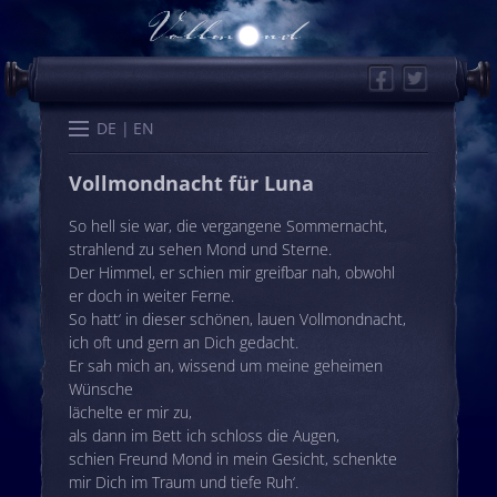
Facebook
Twitter
Start
Kalender
Memo
Wissen
Worte
Karten
DE
EN
Vollmondnacht für Luna
So hell sie war, die vergangene Sommernacht,
strahlend zu sehen Mond und Sterne.
Der Himmel, er schien mir greifbar nah, obwohl
er doch in weiter Ferne.
So hatt‘ in dieser schönen, lauen Vollmondnacht,
ich oft und gern an Dich gedacht.
Er sah mich an, wissend um meine geheimen
Wünsche
lächelte er mir zu,
als dann im Bett ich schloss die Augen,
schien Freund Mond in mein Gesicht, schenkte
mir Dich im Traum und tiefe Ruh‘.